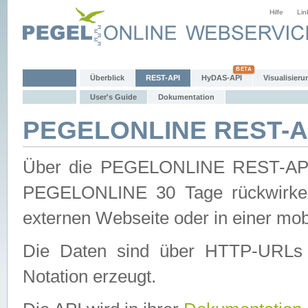
Hilfe
Lin
Überblick
REST-API
HyDAS-API
Visualisieru
User's Guide
Dokumentation
PEGELONLINE REST-AP
Über die PEGELONLINE REST-API 
PEGELONLINE 30 Tage rückwirkend
externen Webseite oder in einer mob
Die Daten sind über HTTP-URLs 
Notation erzeugt.