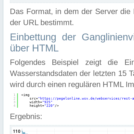
Das Format, in dem der Server die D
der URL bestimmt.
Einbettung der Ganglinienv
über HTML
Folgendes Beispiel zeigt die Ein
Wasserstandsdaten der letzten 15 T
wird durch einen regulären HTML Im
1
<img
2
src=
"
https://pegelonline.wsv.de/webservices/rest-
3
width=
"925"
4
height=
"220"
/>
Ergebnis: