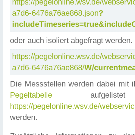
https://pegelonline.wsv.de/webservi
a7d6-6476a76ae868.json
?
includeTimeseries=true&include
oder auch isoliert abgefragt werden.
https://pegelonline.wsv.de/webservi
a7d6-6476a76ae868/
W/currentmea
Die Messstellen werden dabei mit ih
Pegeltabelle
aufgelist
https://pegelonline.wsv.de/webservice
werden.