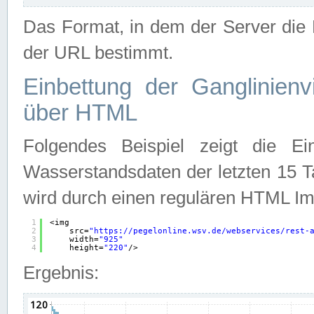
Das Format, in dem der Server die D
der URL bestimmt.
Einbettung der Ganglinienv
über HTML
Folgendes Beispiel zeigt die Ein
Wasserstandsdaten der letzten 15 T
wird durch einen regulären HTML Im
1
<img
2
src=
"
https://pegelonline.wsv.de/webservices/rest-
3
width=
"925"
4
height=
"220"
/>
Ergebnis: