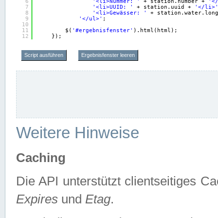
6
'<li>Nummer: '
+ station.number + 
'<
7
'<li>UUID: '
+ station.uuid + 
'</li>
8
'<li>Gewässer: '
+ station.water.lon
9
'</ul>'
;
10
11
$(
'#ergebnisfenster'
).html(html);
12
});
Script ausführen
Ergebnisfenster leeren
Weitere Hinweise
Caching
Die API unterstützt clientseitiges
Expires
und
Etag
.