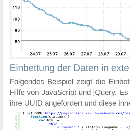
Einbettung der Daten in ext
Folgendes Beispiel zeigt die Einbe
Hilfe von JavaScript und jQuery. E
ihre UUID angefordert und diese inn
1
$.getJSON(
'
https://pegelonline.wsv.de/webservices/re
2
function
(station) {
3
var
html =
4
'<ul>'
+
5
'<li>Name: '
+ station.longname + 
'<