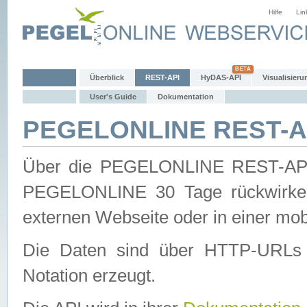
Hilfe
Lin
Überblick
REST-API
HyDAS-API
Visualisieru
User's Guide
Dokumentation
PEGELONLINE REST-AP
Über die PEGELONLINE REST-API 
PEGELONLINE 30 Tage rückwirkend
externen Webseite oder in einer mob
Die Daten sind über HTTP-URLs 
Notation erzeugt.