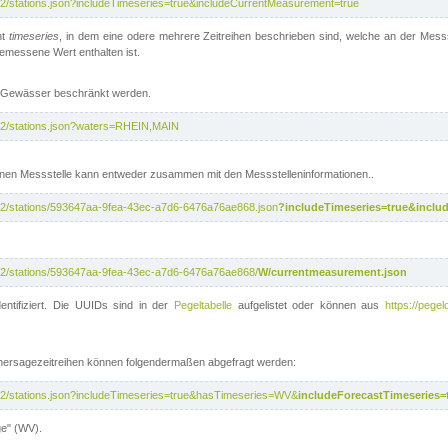
/v2/stations.json?includeTimeseries=true&includeCurrentMeasurement=true
nt
timeseries
, in dem eine odere mehrere Zeitreihen beschrieben sind, welche an der Messs
 gemessene Wert enthalten ist.
te Gewässer beschränkt werden.
i/v2/stations.json?waters=RHEIN,MAIN
nen Messstelle kann entweder zusammen mit den Messstelleninformationen..
i/v2/stations/593647aa-9fea-43ec-a7d6-6476a76ae868.json
?includeTimeseries=true&inclu
i/v2/stations/593647aa-9fea-43ec-a7d6-6476a76ae868/
W/currentmeasurement.json
entifiziert. Die UUIDs sind in der
Pegeltabelle
aufgelistet oder können aus
https://pegel
rhersagezeitreihen können folgendermaßen abgefragt werden:
i/v2/stations.json?includeTimeseries=true&hasTimeseries=WV&
includeForecastTimeseries=
ge" (WV).