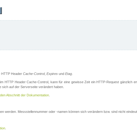
die HTTP Header
Cache-Control
,
Expires
und
Etag
.
m HTTP Header Cache-Control, kann für eine gewisse Zeit ein HTTP-Request gänzlich ent
 sich auf der Serverseite verändert haben.
den Abschnitt der Dokumentation
.
ogen werden. Messstellennummer oder -namen können sich verändern bzw. sind nicht eindeut
tion
.