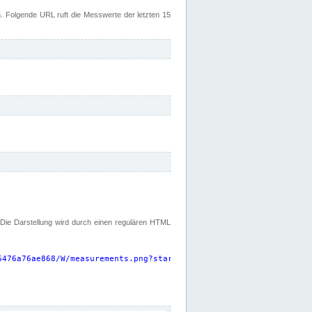
 Folgende URL ruft die Messwerte der letzten 15
. Die Darstellung wird durch einen regulären HTML
6476a76ae868/W/measurements.png?start=P15D&width=925&height=220
"