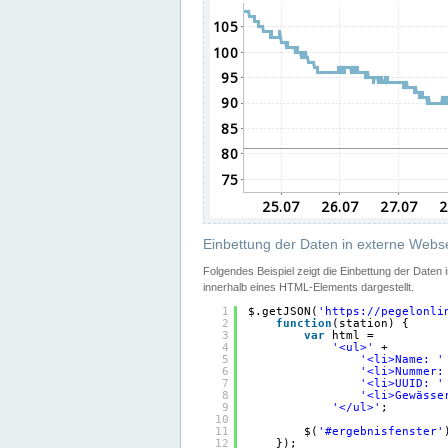
Einbettung der Daten in externe Webse
Folgendes Beispiel zeigt die Einbettung der Daten
innerhalb eines HTML-Elements dargestellt.
1
$.getJSON(
'
https://pegelonli
2
function
(station) {
3
var
html =
4
'<ul>'
+
5
'<li>Name: '
6
'<li>Nummer:
7
'<li>UUID: '
8
'<li>Gewässe
9
'</ul>'
;
10
11
$(
'#ergebnisfenster'
12
});