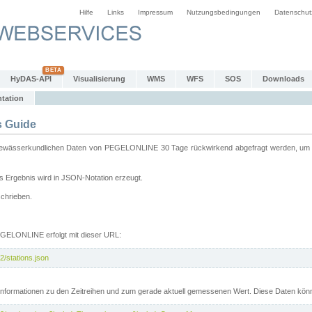
Hilfe
Links
Impressum
Nutzungsbedingungen
Datenschut
HyDAS-API
Visualisierung
WMS
WFS
SOS
Downloads
tation
 Guide
sserkundlichen Daten von PEGELONLINE 30 Tage rückwirkend abgefragt werden, um sie 
 Ergebnis wird in JSON-Notation erzeugt.
schrieben.
PEGELONLINE erfolgt mit dieser URL:
2/stations.json
e Informationen zu den Zeitreihen und zum gerade aktuell gemessenen Wert. Diese Daten kö