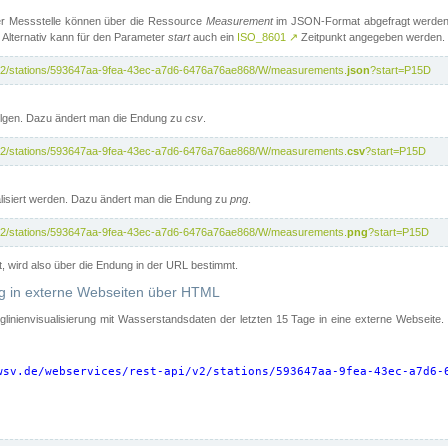
er Messstelle können über die Ressource
Measurement
im JSON-Format abgefragt werden.
 Alternativ kann für den Parameter
start
auch ein
ISO_8601
↗
Zeitpunkt angegeben werden.
pi/v2/stations/593647aa-9fea-43ec-a7d6-6476a76ae868/W/measurements.
json
?start=P15D
folgen. Dazu ändert man die Endung zu
csv
.
pi/v2/stations/593647aa-9fea-43ec-a7d6-6476a76ae868/W/measurements.
csv
?start=P15D
isiert werden. Dazu ändert man die Endung zu
png
.
pi/v2/stations/593647aa-9fea-43ec-a7d6-6476a76ae868/W/measurements.
png
?start=P15D
t, wird also über die Endung in der URL bestimmt.
ung in externe Webseiten über HTML
nglinienvisualisierung mit Wasserstandsdaten der letzten 15 Tage in eine externe Webseite
wsv.de/webservices/rest-api/v2/stations/593647aa-9fea-43ec-a7d6-