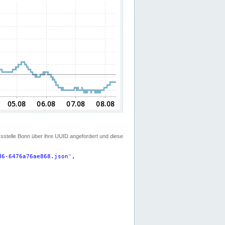
ssstelle Bonn über ihre UUID angefordert und diese
d6-6476a76ae868.json
'
,