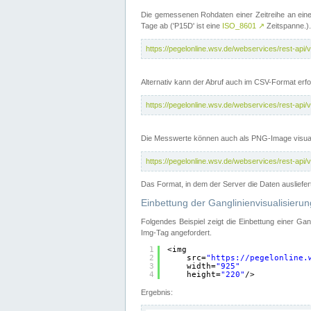
Die gemessenen Rohdaten einer Zeitreihe an ein
Tage ab ('P15D' ist eine
ISO_8601
↗
Zeitspanne.).
https://pegelonline.wsv.de/webservices/rest-a
Alternativ kann der Abruf auch im CSV-Format er
https://pegelonline.wsv.de/webservices/rest-a
Die Messwerte können auch als PNG-Image visual
https://pegelonline.wsv.de/webservices/rest-a
Das Format, in dem der Server die Daten ausliefer
Einbettung der Ganglinienvisualisier
Folgendes Beispiel zeigt die Einbettung einer Ga
Img-Tag angefordert.
1
<img
2
src=
"
https://pegelonline.
3
width=
"925"
4
height=
"220"
/>
Ergebnis: