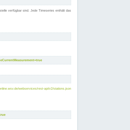
telle verfügbar sind. Jede Timeseries enthält das
deCurrentMeasurement=true
online.wsv.de/webservices/rest-api/v2/stations.json
true