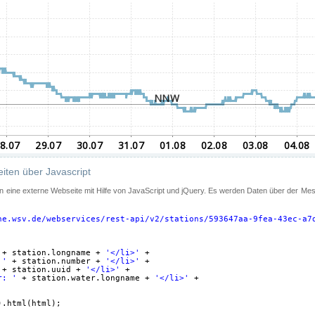
iten über Javascript
 in eine externe Webseite mit Hilfe von JavaScript und jQuery. Es werden Daten über der Me
ne.wsv.de/webservices/rest-api/v2/stations/593647aa-9fea-43ec-a7
+ station.longname + 
'</li>'
+
 '
+ station.number + 
'</li>'
+
+ station.uuid + 
'</li>'
+
r: '
+ station.water.longname + 
'</li>'
+
).html(html);