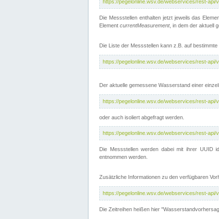
https://pegelonline.wsv.de/webservices/rest-api
Die Messstellen enthalten jetzt jeweils das Eleme
Element
currentMeasurement
, in dem der aktuell
Die Liste der Messstellen kann z.B. auf bestimm
https://pegelonline.wsv.de/webservices/rest-ap
Der aktuelle gemessene Wasserstand einer einzel
https://pegelonline.wsv.de/webservices/rest-ap
oder auch isoliert abgefragt werden.
https://pegelonline.wsv.de/webservices/rest-ap
Die Messstellen werden dabei mit ihrer UUID id
entnommen werden.
Zusätzliche Informationen zu den verfügbaren Vo
https://pegelonline.wsv.de/webservices/rest-ap
Die Zeitreihen heißen hier "Wasserstandvorhersa