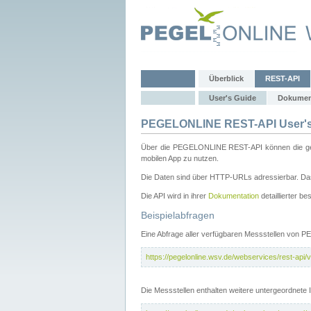
Überblick
REST-API
User's Guide
Dokumen
PEGELONLINE REST-API User's
Über die PEGELONLINE REST-API können die gewä
mobilen App zu nutzen.
Die Daten sind über HTTP-URLs adressierbar. Das
Die API wird in ihrer
Dokumentation
detaillierter be
Beispielabfragen
Eine Abfrage aller verfügbaren Messstellen von 
https://pegelonline.wsv.de/webservices/rest-api/v
Die Messstellen enthalten weitere untergeordnet