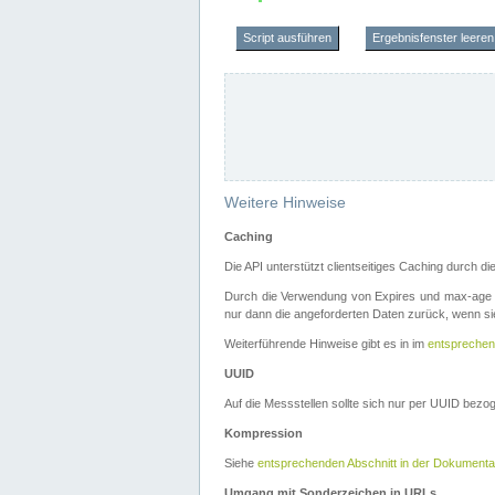
Script ausführen
Ergebnisfenster leeren
Weitere Hinweise
Caching
Die API unterstützt clientseitiges Caching durch 
Durch die Verwendung von Expires und max-age i
nur dann die angeforderten Daten zurück, wenn sie
Weiterführende Hinweise gibt es in im
entsprechen
UUID
Auf die Messstellen sollte sich nur per UUID bez
Kompression
Siehe
entsprechenden Abschnitt in der Dokumenta
Umgang mit Sonderzeichen in URLs