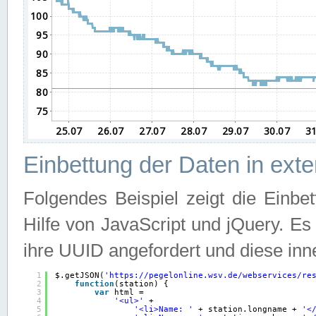
Einbettung der Daten in ext
Folgendes Beispiel zeigt die Einbe
Hilfe von JavaScript und jQuery. E
ihre UUID angefordert und diese inn
1
$.getJSON(
'
https://pegelonline.wsv.de/webservices/re
2
function
(station) {
3
var
html =
4
'<ul>'
+
5
'<li>Name: '
+ station.longname + 
'<