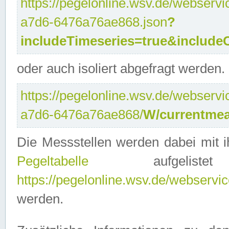
https://pegelonline.wsv.de/webservi
a7d6-6476a76ae868.json
?
includeTimeseries=true&include
oder auch isoliert abgefragt werden.
https://pegelonline.wsv.de/webservi
a7d6-6476a76ae868/
W/currentmea
Die Messstellen werden dabei mit ih
Pegeltabelle
aufgelist
https://pegelonline.wsv.de/webservice
werden.