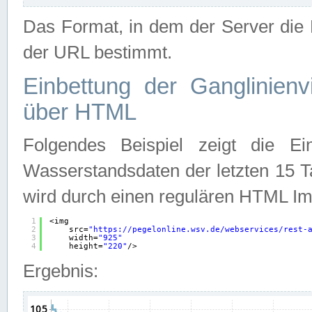
Das Format, in dem der Server die D
der URL bestimmt.
Einbettung der Ganglinienv
über HTML
Folgendes Beispiel zeigt die Ein
Wasserstandsdaten der letzten 15 T
wird durch einen regulären HTML Im
1
<img
2
src=
"
https://pegelonline.wsv.de/webservices/rest-
3
width=
"925"
4
height=
"220"
/>
Ergebnis: