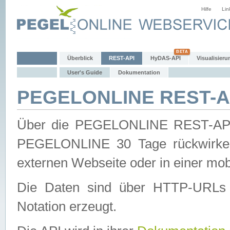
Hilfe
Lin
Überblick
REST-API
HyDAS-API
Visualisieru
User's Guide
Dokumentation
PEGELONLINE REST-AP
Über die PEGELONLINE REST-API 
PEGELONLINE 30 Tage rückwirkend
externen Webseite oder in einer mob
Die Daten sind über HTTP-URLs 
Notation erzeugt.