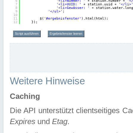
6
'<li>Nummer: '
+ station.number + 
'<
7
'<li>UUID: '
+ station.uuid + 
'</li>
8
'<li>Gewässer: '
+ station.water.lon
9
'</ul>'
;
10
11
$(
'#ergebnisfenster'
).html(html);
12
});
Script ausführen
Ergebnisfenster leeren
Weitere Hinweise
Caching
Die API unterstützt clientseitiges
Expires
und
Etag
.