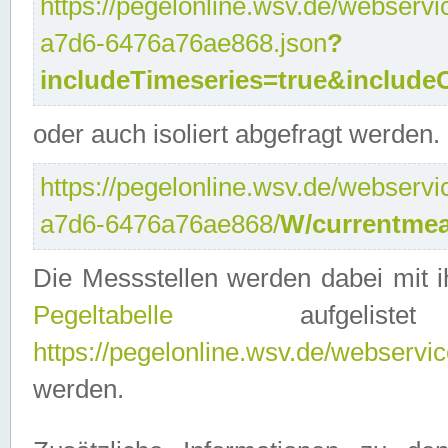
https://pegelonline.wsv.de/webservi
a7d6-6476a76ae868.json
?
includeTimeseries=true&include
oder auch isoliert abgefragt werden.
https://pegelonline.wsv.de/webservi
a7d6-6476a76ae868/
W/currentmea
Die Messstellen werden dabei mit ih
Pegeltabelle
aufgelist
https://pegelonline.wsv.de/webservice
werden.