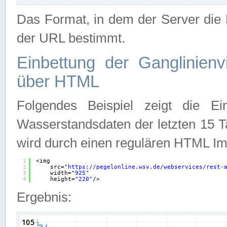
Das Format, in dem der Server die D
der URL bestimmt.
Einbettung der Ganglinienv
über HTML
Folgendes Beispiel zeigt die Ein
Wasserstandsdaten der letzten 15 T
wird durch einen regulären HTML Im
1
<img
2
src=
"
https://pegelonline.wsv.de/webservices/rest-
3
width=
"925"
4
height=
"220"
/>
Ergebnis: