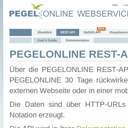
Hilfe
Lin
Überblick
REST-API
HyDAS-API
Visualisieru
User's Guide
Dokumentation
PEGELONLINE REST-AP
Über die PEGELONLINE REST-API 
PEGELONLINE 30 Tage rückwirkend
externen Webseite oder in einer mob
Die Daten sind über HTTP-URLs 
Notation erzeugt.