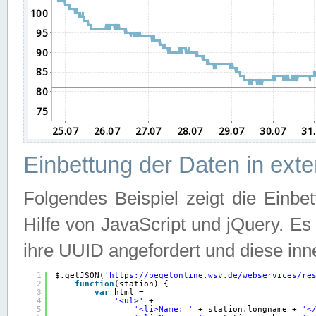
Einbettung der Daten in ext
Folgendes Beispiel zeigt die Einbe
Hilfe von JavaScript und jQuery. E
ihre UUID angefordert und diese inn
1
$.getJSON(
'
https://pegelonline.wsv.de/webservices/re
2
function
(station) {
3
var
html =
4
'<ul>'
+
5
'<li>Name: '
+ station.longname + 
'<