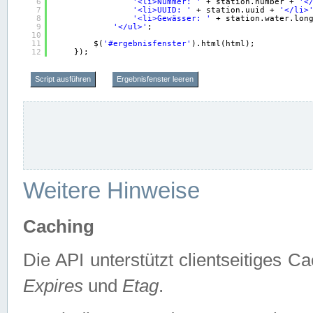
6
'<li>Nummer: '
+ station.number + 
'<
7
'<li>UUID: '
+ station.uuid + 
'</li>
8
'<li>Gewässer: '
+ station.water.lon
9
'</ul>'
;
10
11
$(
'#ergebnisfenster'
).html(html);
12
});
Script ausführen
Ergebnisfenster leeren
Weitere Hinweise
Caching
Die API unterstützt clientseitiges
Expires
und
Etag
.