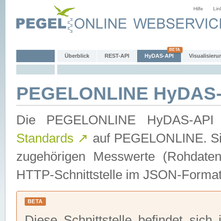
Hilfe
Lin
Überblick
REST-API
HyDAS-API
Visualisieru
PEGELONLINE HyDAS-
Die PEGELONLINE HyDAS-API 
Standards
↗
auf PEGELONLINE. Sie 
zugehörigen Messwerte (Rohdaten)
HTTP-Schnittstelle im JSON-Format 
BETA
Diese Schnittstelle befindet sich