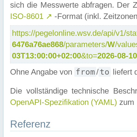
sich die Messwerte abfragen. Der Z
ISO-8601
↗
-Format (inkl. Zeitzonen
https://pegelonline.wsv.de/api/v1/sta
6476a76ae868
/parameters/
W
/valu
03T13:00:00+02:00
&to=
2026-08-1
from
to
Ohne Angabe von
/
liefert
Die vollständige technische Beschr
OpenAPI-Spezifikation (YAML)
zum D
Referenz