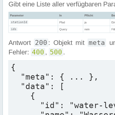
Gibt eine Liste aller verfügbaren Pa
Parameter
In
Pflicht
Be
stationId
Pfad
ja
Ei
ids
Query
nein
Fi
200
meta
Antwort
: Objekt mit
u
400
500
Fehler:
,
.
{

  "meta": { ... },

  "data": [

    {

      "id": "water-level-rel-15min",

      "name": "Wasserstand , relativ",
