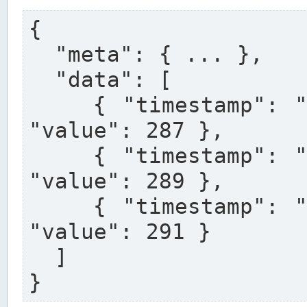
{

  "meta": { ... },

  "data": [

    { "timestamp": "2025-01-27T12:00:00+01:00", 
"value": 287 },

    { "timestamp": "2025-01-27T12:15:00+01:00", 
"value": 289 },

    { "timestamp": "2025-01-27T12:30:00+01:00", 
"value": 291 }

  ]

}