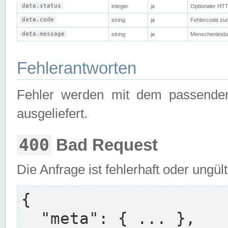
data.status
integer
ja
Optionaler HTT
data.code
string
ja
Fehlercode zur 
data.message
string
ja
Menschenlesba
Fehlerantworten
Fehler werden mit dem passend
ausgeliefert.
400
Bad Request
Die Anfrage ist fehlerhaft oder ungül
{

  "meta": { ... },
