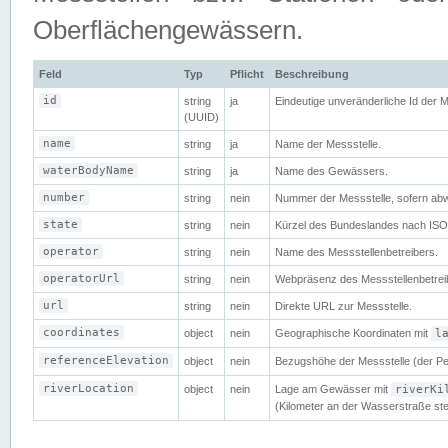
Oberflächengewässern.
Feld
Typ
Pflicht
Beschreibung
id
string
ja
Eindeutige unveränderliche Id der 
(UUID)
name
string
ja
Name der Messstelle.
waterBodyName
string
ja
Name des Gewässers.
number
string
nein
Nummer der Messstelle, sofern abw
state
string
nein
Kürzel des Bundeslandes nach ISO
operator
string
nein
Name des Messstellenbetreibers.
operatorUrl
string
nein
Webpräsenz des Messstellenbetrei
url
string
nein
Direkte URL zur Messstelle.
coordinates
object
nein
Geographische Koordinaten mit
l
referenceElevation
object
nein
Bezugshöhe der Messstelle (der Pe
riverLocation
object
nein
Lage am Gewässer mit
riverKi
(Kilometer an der Wasserstraße ste