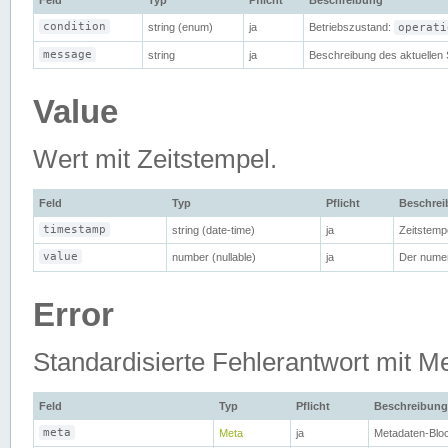
Feld
Typ
Pflicht
Beschreibung
condition
string (enum)
ja
Betriebszustand:
operati
message
string
ja
Beschreibung des aktuellen 
Value
Wert mit Zeitstempel.
Feld
Typ
Pflicht
Beschre
timestamp
string (date-time)
ja
Zeitstemp
value
number (nullable)
ja
Der nume
Error
Standardisierte Fehlerantwort mit M
Feld
Typ
Pflicht
Beschreibung
meta
Meta
ja
Metadaten-Blo