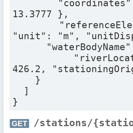
      "coordinates": { "lat": 52.5163, "lon": 
13.3777 },

      "referenceElevation": { "value": 41.16, 
"unit": "m", "unitDis
      "waterBodyName": "Regnitz",

      "riverLocation": { "riverKilometre": 
426.2, "stationingOri
    }

  ]

}
/stations/{stati
GET