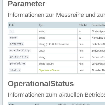
Parameter
Informationen zur Messreihe und zu
Feld
Typ
Pflicht
Beschreib
id
string
ja
Eindeutige 
name
string
ja
Name/Bezei
interval
string (ISO-8601 duration)
nein
Zeitlicher 
availability
array
nein
Zeitspannen
unitDisplay
string
nein
Benutzerfre
procedure
string (enum)
nein
Verfahren 
status
OperationalStatus
nein
Aktueller B
OperationalStatus
Informationen zum aktuellen Betrieb