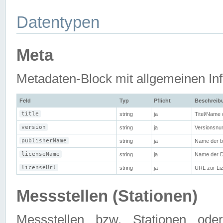
Datentypen
Meta
Metadaten-Block mit allgemeinen Info
Feld
Typ
Pflicht
Beschreib
title
string
ja
Titel/Name
version
string
ja
Versionsnu
publisherName
string
ja
Name der be
licenseName
string
ja
Name der D
licenseUrl
string
ja
URL zur Li
Messstellen (Stationen)
Messstellen bzw. Stationen od