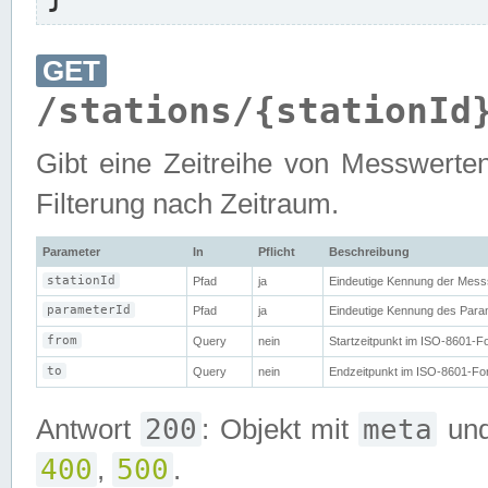
GET
/stations/{stationId
Gibt eine Zeitreihe von Messwerten
Filterung nach Zeitraum.
Parameter
In
Pflicht
Beschreibung
stationId
Pfad
ja
Eindeutige Kennung der Messs
parameterId
Pfad
ja
Eindeutige Kennung des Param
from
Query
nein
Startzeitpunkt im ISO-8601-Fo
to
Query
nein
Endzeitpunkt im ISO-8601-Form
200
meta
Antwort
: Objekt mit
un
400
500
,
.