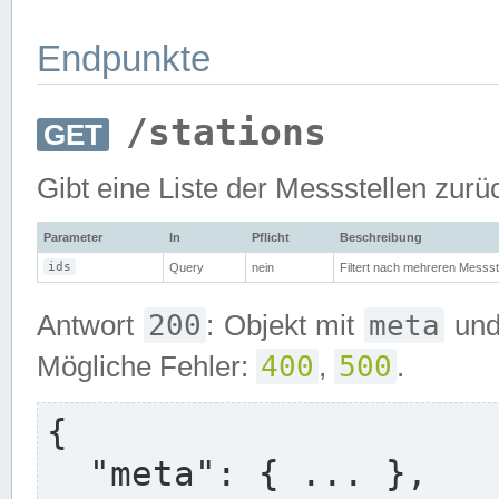
Endpunkte
/stations
GET
Gibt eine Liste der Messstellen zurü
Parameter
In
Pflicht
Beschreibung
ids
Query
nein
Filtert nach mehreren Messst
200
meta
Antwort
: Objekt mit
un
400
500
Mögliche Fehler:
,
.
{

  "meta": { ... },
