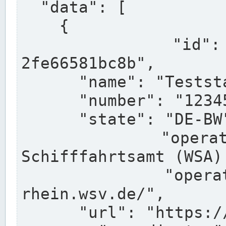
  "data": [

    {

      "id": "a0af41ce-1899-4192-bc70-
2fe66581bc8b",

      "name": "Teststation",

      "number": "123456",

      "state": "DE-BW",

      "operator": "Wasserstraßen- und 
Schifffahrtsamt (WSA) 
      "operatorUrl": "https://www.wsa-
rhein.wsv.de/",

      "url": "https://...",
