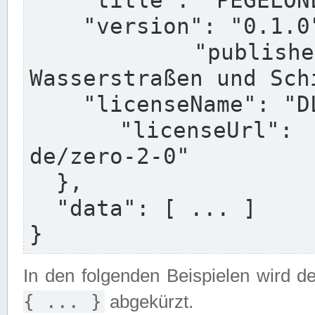
    "title": "PEGELONLINE HydroDaten API",

    "version": "0.1.0",

    "publisherName": "Generaldirektion 
Wasserstraßen und Sch
    "licenseName": "DL-DE->Zero-2.0",

    "licenseUrl": "https://www.govdata.de/dl-
de/zero-2-0"

  },

  "data": [ ... ]

}
In den folgenden Beispielen wird d
{ ... }
abgekürzt.