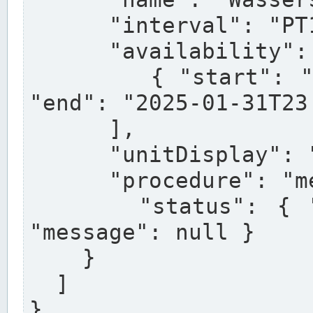
      "interval": "PT15M",

      "availability": [

        { "start": "2020-01-01T00:00:00+01:00", 
"end": "2025-01-31T23
      ],

      "unitDisplay": "cm",

      "procedure": "measured",

      "status": { "condition": "operational", 
"message": null }

    }

  ]

}