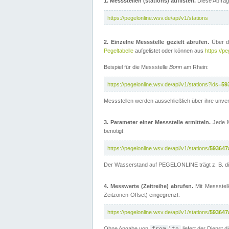
1. Messstellen (stations) auflisten.
Diese Abfrage
https://pegelonline.wsv.de/api/v1/stations
2. Einzelne Messstelle gezielt abrufen.
Über d
Pegeltabelle
aufgelistet oder können aus
https://pe
Beispiel für die Messstelle
Bonn
am Rhein:
https://pegelonline.wsv.de/api/v1/stations?ids=
59
Messstellen werden ausschließlich über ihre unve
3. Parameter einer Messstelle ermitteln.
Jede Me
benötigt:
https://pegelonline.wsv.de/api/v1/stations/
593647
Der Wasserstand auf PEGELONLINE trägt z. B. d
4. Messwerte (Zeitreihe) abrufen.
Mit Messstell
Zeitzonen-Offset) eingegrenzt:
https://pegelonline.wsv.de/api/v1/stations/
593647
Ohne Angabe von
from
/
to
liefert der Dienst 