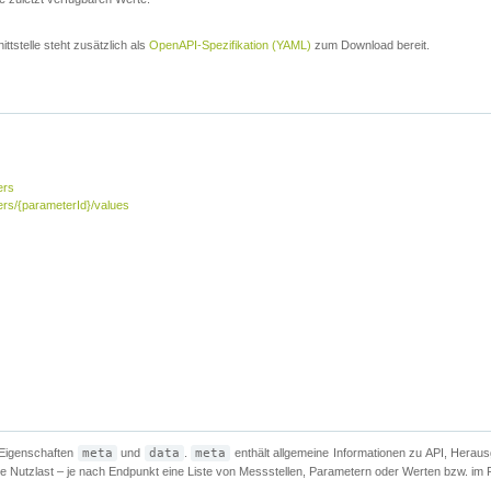
ttstelle steht zusätzlich als
OpenAPI-Spezifikation (YAML)
zum Download bereit.
ers
ers/{parameterId}/values
 Eigenschaften
meta
und
data
.
meta
enthält allgemeine Informationen zu API, Heraus
che Nutzlast – je nach Endpunkt eine Liste von Messstellen, Parametern oder Werten bzw. im Fe