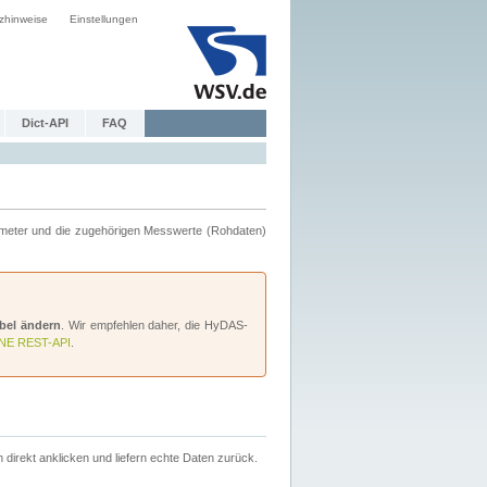
zhinweise
Einstellungen
Dict-API
FAQ
meter und die zugehörigen Messwerte (Rohdaten)
bel ändern
. Wir empfehlen daher, die HyDAS-
NE REST-API
.
h direkt anklicken und liefern echte Daten zurück.