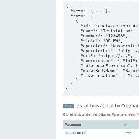
{

  "meta": { ... },

  "data": [

    {

      "id": "a0af41ce-1899-4192-bc70-2fe66581bc8b",

      "name": "Teststation",

      "number": "123456",

      "state": "DE-BW",

      "operator": "Wasserstraßen- und Schifffahrtsamt (WSA) Rhein",

      "operatorUrl": "https://www.wsa-rhein.wsv.de/",

      "url": "https://...",

      "coordinates": { "lat": 52.5163, "lon": 13.3777 },

      "referenceElevation": { "value": 41.16, "unit": "m", "unitDisplay": "m NHN" },

      "waterBodyName": "Regnitz",

      "riverLocation": { "riverKilometre": 426.2, "stationingOrigin": "source" }

    }

  ]

}
/stations/{stationId}/par
GET
Gibt eine Liste aller verfügbaren Parameter einer 
Parameter
In
stationId
Pfad