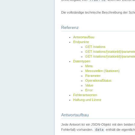
Die vollständige technische Beschreibung der Schni
Referenz
Antwortaufbau
Endpunkte
GET /stations
GET /stations/{stationId}/paramet
GET /stations/{stationId}/paramet
Datentypen
Meta
Messstellen (Stationen)
Parameter
OperationalStatus
Value
Error
Fehlerantworten
Haftung und Lizenz
Antwortaufbau
Jede Antwort ist ein JSON-Objekt mit den beiden
Fehlerfall) vorhanden.
data
enthält die eigentli