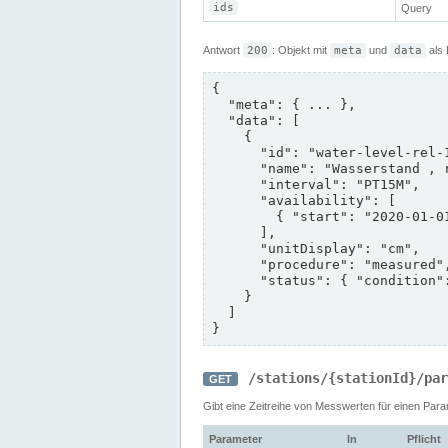
ids
Query
Antwort
200
: Objekt mit
meta
und
data
als 
{

  "meta": { ... },

  "data": [

    {

      "id": "water-level-rel-15min",

      "name": "Wasserstand , relativ",

      "interval": "PT15M",

      "availability": [

        { "start": "2020-01-01T00:00:00+01:00", "end": "2025-01-31T23:59:59+01:00" }

      ],

      "unitDisplay": "cm",

      "procedure": "measured",

      "status": { "condition": "operational", "message": null }

    }

  ]

}
/stations/{stationId}/par
GET
Gibt eine Zeitreihe von Messwerten für einen Para
Parameter
In
Pflicht