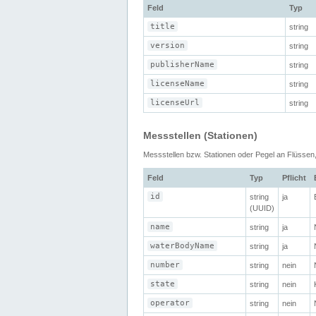
Feld
Typ
title
string
version
string
publisherName
string
licenseName
string
licenseUrl
string
Messstellen (Stationen)
Messstellen bzw. Stationen oder Pegel an Flüsse
Feld
Typ
Pflicht
id
string
ja
(UUID)
name
string
ja
waterBodyName
string
ja
number
string
nein
state
string
nein
operator
string
nein