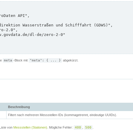
de
meta
-Block mit
"meta": { ... }
abgekürzt.
Beschreibung
Filtert nach mehreren Messstellen-IDs (kommagetrennt, eindeutige UUIDs).
Liste von
Messstellen (Stationen)
. Mögliche Fehler:
400
,
500
.