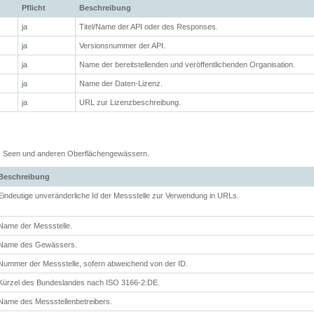
Pflicht
Beschreibung
ja
Titel/Name der API oder des Responses.
ja
Versionsnummer der API.
ja
Name der bereitstellenden und veröffentlichenden Organisation.
ja
Name der Daten-Lizenz.
ja
URL zur Lizenzbeschreibung.
n, Seen und anderen Oberflächengewässern.
Beschreibung
Eindeutige unveränderliche Id der Messstelle zur Verwendung in URLs.
Name der Messstelle.
Name des Gewässers.
Nummer der Messstelle, sofern abweichend von der ID.
Kürzel des Bundeslandes nach ISO 3166-2:DE.
Name des Messstellenbetreibers.