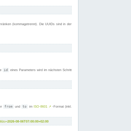
chränken (kommagetrennt). Die UUIDs sind in der
ie
id
eines Parameters wird im nächsten Schritt
ber
from
und
to
im
ISO-8601
↗
-Format (inkl.
0
&to=
2026-08-06T07:00:00+02:00