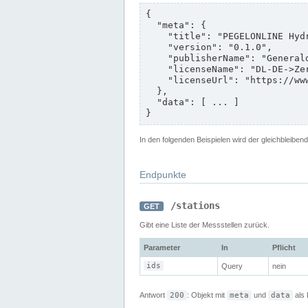
{

  "meta": {

    "title": "PEGELONLINE HydroDaten API",

    "version": "0.1.0",

    "publisherName": "Generaldirektion Wasserstraßen und Schifffahrt (GDWS)",

    "licenseName": "DL-DE->Zero-2.0",

    "licenseUrl": "https://www.govdata.de/dl-de/zero-2-0"

  },

  "data": [ ... ]

}
In den folgenden Beispielen wird der gleichbleiben
Endpunkte
/stations
GET
Gibt eine Liste der Messstellen zurück.
Parameter
In
Pflicht
ids
Query
nein
Antwort
200
: Objekt mit
meta
und
data
als 