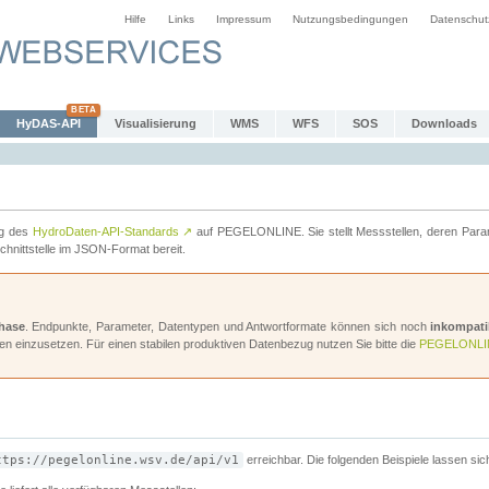
Hilfe
Links
Impressum
Nutzungsbedingungen
Datenschut
HyDAS-API
Visualisierung
WMS
WFS
SOS
Downloads
ng des
HydroDaten-API-Standards
↗
auf PEGELONLINE. Sie stellt Messstellen, deren Para
hnittstelle im JSON-Format bereit.
hase
. Endpunkte, Parameter, Datentypen und Antwortformate können sich noch
inkompati
en einzusetzen. Für einen stabilen produktiven Datenbezug nutzen Sie bitte die
PEGELONLI
ttps://pegelonline.wsv.de/api/v1
erreichbar. Die folgenden Beispiele lassen sic