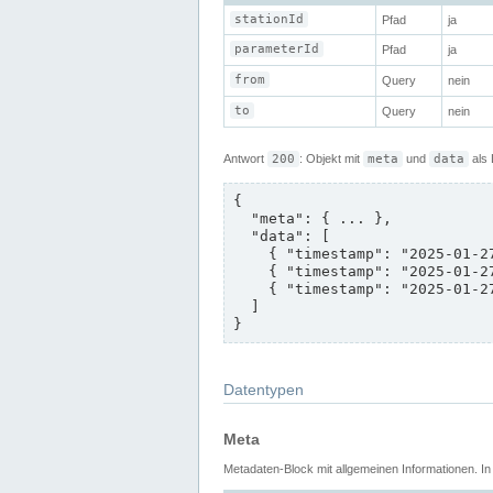
stationId
Pfad
ja
parameterId
Pfad
ja
from
Query
nein
to
Query
nein
Antwort
200
: Objekt mit
meta
und
data
als 
{

  "meta": { ... },

  "data": [

    { "timestamp": "2025-01-27T12:00:00+01:00", "value": 287 },

    { "timestamp": "2025-01-27T12:15:00+01:00", "value": 289 },

    { "timestamp": "2025-01-27T12:30:00+01:00", "value": 291 }

  ]

}
Datentypen
Meta
Metadaten-Block mit allgemeinen Informationen. In 