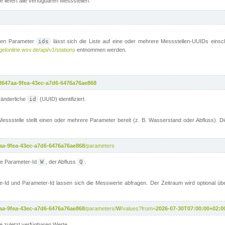
 liefert alle verfügbaren Messstellen:
en Parameter
ids
lässt sich die Liste auf eine oder mehrere Messstellen-UUIDs eins
gelonline.wsv.de/api/v1/stations
entnommen werden.
3647aa-9fea-43ec-a7d6-6476a76ae868
ränderliche
id
(UUID) identifiziert.
ssstelle stellt einen oder mehrere Parameter bereit (z. B. Wasserstand oder Abfluss). D
aa-9fea-43ec-a7d6-6476a76ae868
/parameters
ie Parameter-Id
W
, der Abfluss
Q
.
e-Id und Parameter-Id lassen sich die Messwerte abfragen. Der Zeitraum wird optional ü
aa-9fea-43ec-a7d6-6476a76ae868
/parameters/
W
/values?from=
2026-07-30T07:00:00+02:0
die zuletzt verfügbaren Werte.