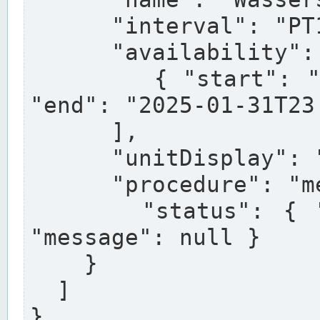
      "interval": "PT15M",

      "availability": [

        { "start": "2020-01-01T00:00:00+01:00", 
"end": "2025-01-31T23
      ],

      "unitDisplay": "cm",

      "procedure": "measured",

      "status": { "condition": "operational", 
"message": null }

    }

  ]

}