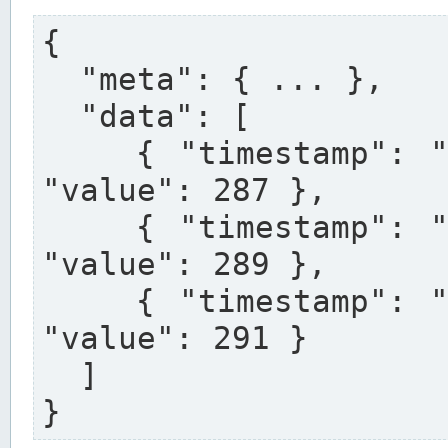
{

  "meta": { ... },

  "data": [

    { "timestamp": "2025-01-27T12:00:00+01:00", 
"value": 287 },

    { "timestamp": "2025-01-27T12:15:00+01:00", 
"value": 289 },

    { "timestamp": "2025-01-27T12:30:00+01:00", 
"value": 291 }

  ]

}