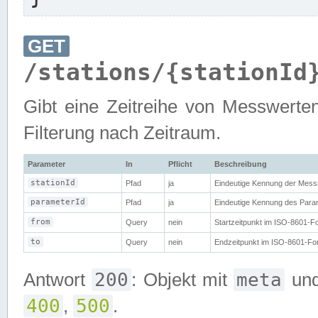
GET
/stations/{stationId
Gibt eine Zeitreihe von Messwerten
Filterung nach Zeitraum.
Parameter
In
Pflicht
Beschreibung
stationId
Pfad
ja
Eindeutige Kennung der Messs
parameterId
Pfad
ja
Eindeutige Kennung des Param
from
Query
nein
Startzeitpunkt im ISO-8601-Fo
to
Query
nein
Endzeitpunkt im ISO-8601-Form
200
meta
Antwort
: Objekt mit
un
400
500
,
.