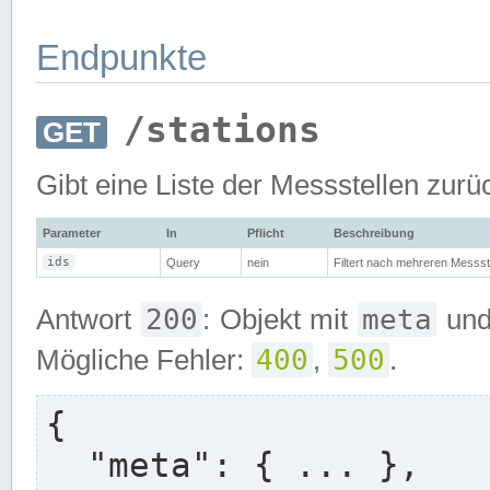
Endpunkte
/stations
GET
Gibt eine Liste der Messstellen zurü
Parameter
In
Pflicht
Beschreibung
ids
Query
nein
Filtert nach mehreren Messst
200
meta
Antwort
: Objekt mit
un
400
500
Mögliche Fehler:
,
.
{

  "meta": { ... },
