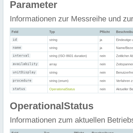
Parameter
Informationen zur Messreihe und zu
Feld
Typ
Pflicht
Beschreib
id
string
ja
Eindeutige 
name
string
ja
Name/Bezei
interval
string (ISO-8601 duration)
nein
Zeitlicher 
availability
array
nein
Zeitspannen
unitDisplay
string
nein
Benutzerfre
procedure
string (enum)
nein
Verfahren 
status
OperationalStatus
nein
Aktueller B
OperationalStatus
Informationen zum aktuellen Betrieb