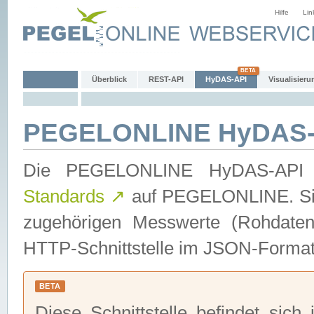
Hilfe
Lin
Überblick
REST-API
HyDAS-API
Visualisieru
PEGELONLINE HyDAS-
Die PEGELONLINE HyDAS-API 
Standards
↗
auf PEGELONLINE. Sie 
zugehörigen Messwerte (Rohdaten)
HTTP-Schnittstelle im JSON-Format 
BETA
Diese Schnittstelle befindet sich