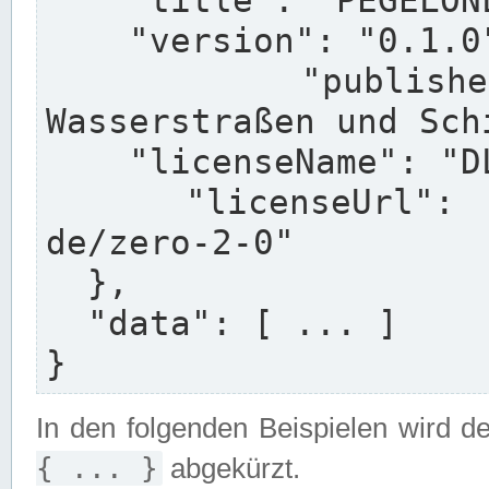
    "title": "PEGELONLINE HydroDaten API",

    "version": "0.1.0",

    "publisherName": "Generaldirektion 
Wasserstraßen und Sch
    "licenseName": "DL-DE->Zero-2.0",

    "licenseUrl": "https://www.govdata.de/dl-
de/zero-2-0"

  },

  "data": [ ... ]

}
In den folgenden Beispielen wird d
{ ... }
abgekürzt.