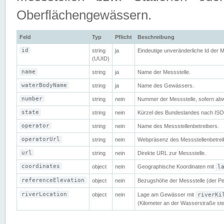
Oberflächengewässern.
Feld
Typ
Pflicht
Beschreibung
id
string
ja
Eindeutige unveränderliche Id der 
(UUID)
name
string
ja
Name der Messstelle.
waterBodyName
string
ja
Name des Gewässers.
number
string
nein
Nummer der Messstelle, sofern abw
state
string
nein
Kürzel des Bundeslandes nach ISO
operator
string
nein
Name des Messstellenbetreibers.
operatorUrl
string
nein
Webpräsenz des Messstellenbetrei
url
string
nein
Direkte URL zur Messstelle.
coordinates
object
nein
Geographische Koordinaten mit
l
referenceElevation
object
nein
Bezugshöhe der Messstelle (der Pe
riverLocation
object
nein
Lage am Gewässer mit
riverKi
(Kilometer an der Wasserstraße ste