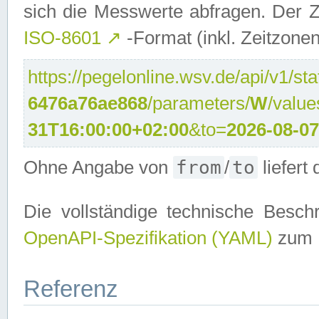
sich die Messwerte abfragen. Der Z
ISO-8601
↗
-Format (inkl. Zeitzonen
https://pegelonline.wsv.de/api/v1/sta
6476a76ae868
/parameters/
W
/valu
31T16:00:00+02:00
&to=
2026-08-0
from
to
Ohne Angabe von
/
liefert
Die vollständige technische Beschr
OpenAPI-Spezifikation (YAML)
zum D
Referenz