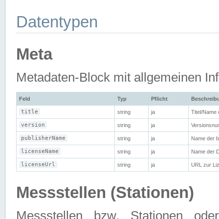
Datentypen
Meta
Metadaten-Block mit allgemeinen Info
Feld
Typ
Pflicht
Beschreib
title
string
ja
Titel/Name
version
string
ja
Versionsnu
publisherName
string
ja
Name der be
licenseName
string
ja
Name der D
licenseUrl
string
ja
URL zur Li
Messstellen (Stationen)
Messstellen bzw. Stationen od