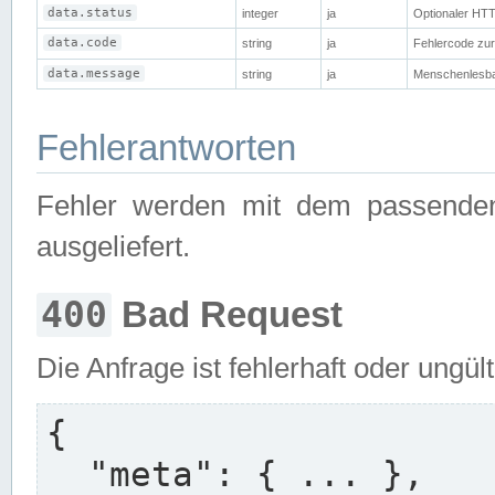
data.status
integer
ja
Optionaler HTT
data.code
string
ja
Fehlercode zur 
data.message
string
ja
Menschenlesba
Fehlerantworten
Fehler werden mit dem passend
ausgeliefert.
400
Bad Request
Die Anfrage ist fehlerhaft oder ungül
{

  "meta": { ... },
