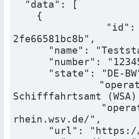
  "data": [

    {

      "id": "a0af41ce-1899-4192-bc70-
2fe66581bc8b",

      "name": "Teststation",

      "number": "123456",

      "state": "DE-BW",

      "operator": "Wasserstraßen- und 
Schifffahrtsamt (WSA) 
      "operatorUrl": "https://www.wsa-
rhein.wsv.de/",

      "url": "https://...",
