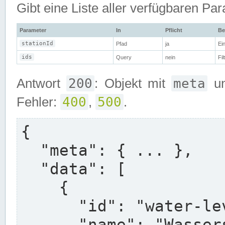
Gibt eine Liste aller verfügbaren Pa
Parameter
In
Pflicht
Be
stationId
Pfad
ja
Ei
ids
Query
nein
Fi
200
meta
Antwort
: Objekt mit
u
400
500
Fehler:
,
.
{

  "meta": { ... },

  "data": [

    {

      "id": "water-level-rel-15min",

      "name": "Wasserstand , relativ",
