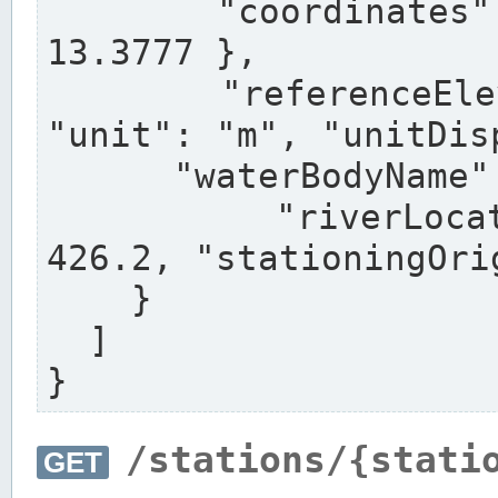
      "coordinates": { "lat": 52.5163, "lon": 
13.3777 },

      "referenceElevation": { "value": 41.16, 
"unit": "m", "unitDis
      "waterBodyName": "Regnitz",

      "riverLocation": { "riverKilometre": 
426.2, "stationingOri
    }

  ]

}
/stations/{stati
GET