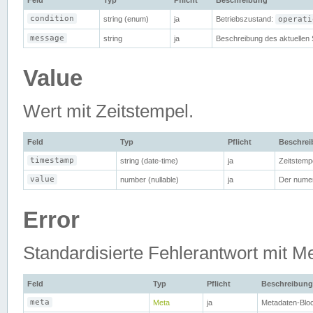
Feld
Typ
Pflicht
Beschreibung
condition
string (enum)
ja
Betriebszustand:
operati
message
string
ja
Beschreibung des aktuellen 
Value
Wert mit Zeitstempel.
Feld
Typ
Pflicht
Beschre
timestamp
string (date-time)
ja
Zeitstemp
value
number (nullable)
ja
Der nume
Error
Standardisierte Fehlerantwort mit M
Feld
Typ
Pflicht
Beschreibung
meta
Meta
ja
Metadaten-Blo