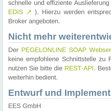
schnelle und effiziente Auslieferun
EDIS
↗
). Hierzu werden entspr
Broker angeboten.
Nicht mehr weiterentwi
Der
PEGELONLINE SOAP Webser
keine empfohlene Schnittstelle z
nutzen Sie bitte die
REST-API
. Bes
weiterhin bedient.
Entwurf und Implement
EES GmbH