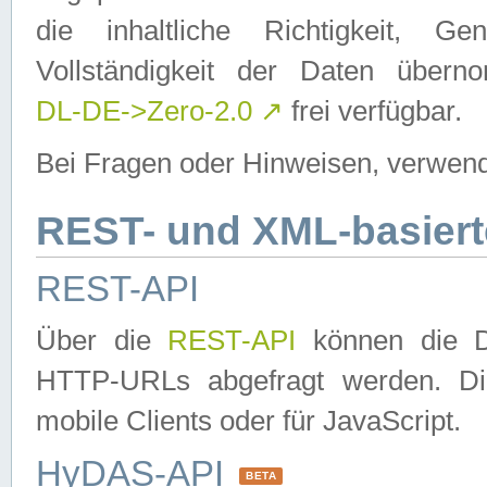
die inhaltliche Richtigkeit, Gen
Vollständigkeit der Daten über
DL-DE->Zero-2.0
↗
frei verfügbar.
Bei Fragen oder Hinweisen, verwend
REST- und XML-basiert
REST-API
Über die
REST-API
können die Da
HTTP-URLs abgefragt werden. Dies
mobile Clients oder für JavaScript.
HyDAS-API
BETA