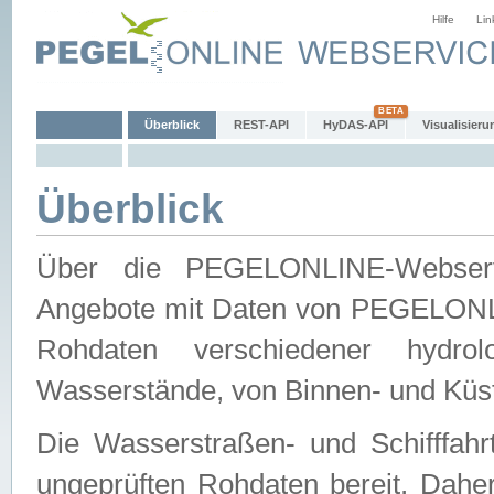
Hilfe
Lin
Überblick
REST-API
HyDAS-API
Visualisieru
Überblick
Über die PEGELONLINE-Webservic
Angebote mit Daten von PEGELONLI
Rohdaten verschiedener hydro
Wasserstände, von Binnen- und Küs
Die Wasserstraßen- und Schifffahr
ungeprüften Rohdaten bereit. Daher