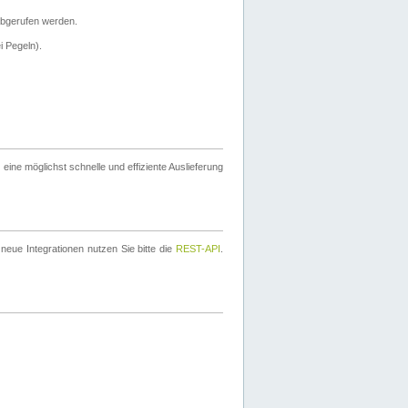
bgerufen werden.
i Pegeln).
ine möglichst schnelle und effiziente Auslieferung
eue Integrationen nutzen Sie bitte die
REST-API
.