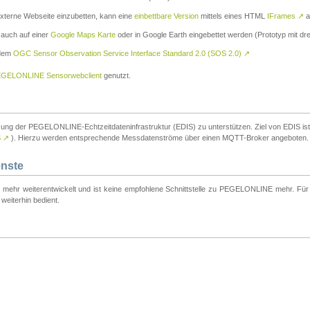
externe Webseite einzubetten, kann eine
einbettbare Version
mittels eines HTML
IFrames
↗
a
 auch auf einer
Google Maps Karte
oder in Google Earth eingebettet werden (Prototyp mit dre
 dem
OGC Sensor Observation Service Interface Standard 2.0 (SOS 2.0)
↗
GELONLINE Sensorwebclient
genutzt.
tzung der PEGELONLINE-Echtzeitdateninfrastruktur (EDIS) zu unterstützen. Ziel von EDIS ist e
S
↗
). Hierzu werden entsprechende Messdatenströme über einen MQTT-Broker angeboten.
enste
t mehr weiterentwickelt und ist keine empfohlene Schnittstelle zu PEGELONLINE mehr. Für n
weiterhin bedient.