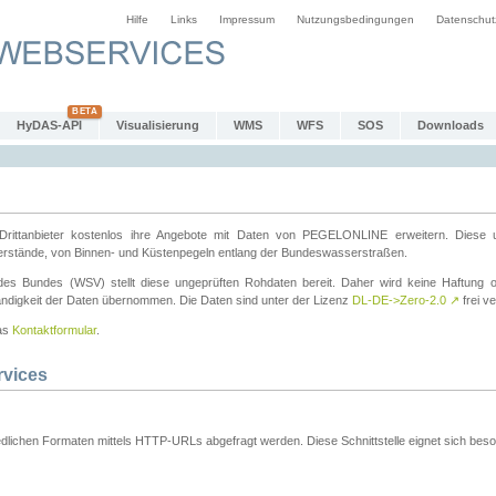
Hilfe
Links
Impressum
Nutzungsbedingungen
Datenschut
HyDAS-API
Visualisierung
WMS
WFS
SOS
Downloads
ttanbieter kostenlos ihre Angebote mit Daten von PEGELONLINE erweitern. Diese u
erstände, von Binnen- und Küstenpegeln entlang der Bundeswasserstraßen.
es Bundes (WSV) stellt diese ungeprüften Rohdaten bereit. Daher wird keine Haftung oder
ständigkeit der Daten übernommen. Die Daten sind unter der Lizenz
DL-DE->Zero-2.0
↗
frei ve
das
Kontaktformular
.
rvices
dlichen Formaten mittels HTTP-URLs abgefragt werden. Diese Schnittstelle eignet sich besond