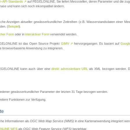
n-API-Standards
↗
auf PEGELONLINE. Sie liefert Messstellen, deren Parameter und die z
a-Phase und kann sich noch inkompatibel ändern.
che Anzeigen aktueller gewässerkundlicher Zeitreihen (z.B. Wasserstandsdaten einer Mes
den. (
Beispiel
).
scher Form
oder in
interaktiver Form
verwendet werden.
 PEGELONLINE ist das Open Source Projekt
GIMV
↗
hervorgegangen. Es basiert auf
Googl
eine browserbasierte Anwendung zu integrieren.
n PEGELONLINE kann auch über eine
direkt adressierbare URL
als XML bezogen werden. Die
edener gewässerkundlicher Parameter der letzten 31 Tage bezogen werden.
tere Funktionen zur Verfügung.
te
he Informationen als
OGC Web Map Service (WMS)
in eine Kartenanwendung integriert wer
NLINE WFS
als
OGC Web Feature Service (WFS)
beziehbar.