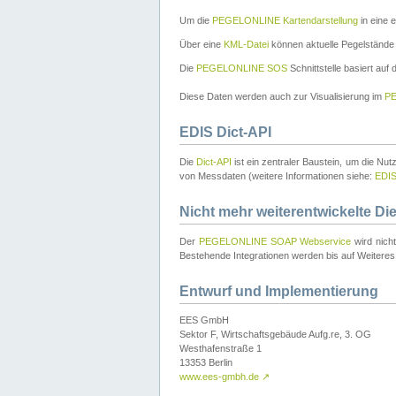
Um die
PEGELONLINE Kartendarstellung
in eine 
Über eine
KML-Datei
können aktuelle Pegelstände
Die
PEGELONLINE SOS
Schnittstelle basiert auf
Diese Daten werden auch zur Visualisierung im
PE
EDIS Dict-API
Die
Dict-API
ist ein zentraler Baustein, um die Nu
von Messdaten (weitere Informationen siehe:
EDI
Nicht mehr weiterentwickelte Di
Der
PEGELONLINE SOAP Webservice
wird nich
Bestehende Integrationen werden bis auf Weiteres 
Entwurf und Implementierung
EES GmbH
Sektor F, Wirtschaftsgebäude Aufg.re, 3. OG
Westhafenstraße 1
13353 Berlin
www.ees-gmbh.de
↗