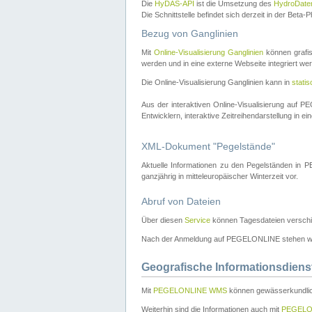
Die
HyDAS-API
ist die Umsetzung des
HydroDate
Die Schnittstelle befindet sich derzeit in der Bet
Bezug von Ganglinien
Mit
Online-Visualisierung Ganglinien
können grafis
werden und in eine externe Webseite integriert wer
Die Online-Visualisierung Ganglinien kann in
stati
Aus der interaktiven Online-Visualisierung auf
Entwicklern, interaktive Zeitreihendarstellung in 
XML-Dokument "Pegelstände"
Aktuelle Informationen zu den Pegelständen i
ganzjährig in mitteleuropäischer Winterzeit vor.
Abruf von Dateien
Über diesen
Service
können Tagesdateien verschi
Nach der Anmeldung auf PEGELONLINE stehen wei
Geografische Informationsdiens
Mit
PEGELONLINE WMS
können gewässerkundlic
Weiterhin sind die Informationen auch mit
PEGELO