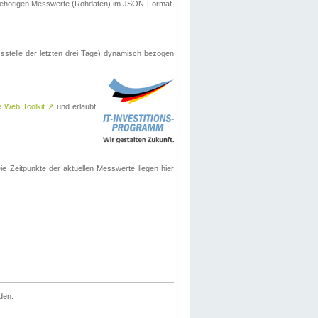
ugehörigen Messwerte (Rohdaten) im JSON-Format.
sstelle der letzten drei Tage) dynamisch bezogen
e Web Toolkit
↗
und erlaubt
 Zeitpunkte der aktuellen Messwerte liegen hier
den.