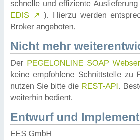
schnelle und effiziente Auslieferun
EDIS
↗
). Hierzu werden entspr
Broker angeboten.
Nicht mehr weiterentwi
Der
PEGELONLINE SOAP Webser
keine empfohlene Schnittstelle z
nutzen Sie bitte die
REST-API
. Bes
weiterhin bedient.
Entwurf und Implement
EES GmbH