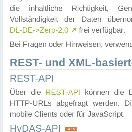
die inhaltliche Richtigkeit, Gen
Vollständigkeit der Daten über
DL-DE->Zero-2.0
↗
frei verfügbar.
Bei Fragen oder Hinweisen, verwend
REST- und XML-basiert
REST-API
Über die
REST-API
können die Da
HTTP-URLs abgefragt werden. Dies
mobile Clients oder für JavaScript.
HyDAS-API
BETA