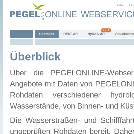
Hilfe
Lin
Überblick
REST-API
HyDAS-API
Visualisieru
Überblick
Über die PEGELONLINE-Webservic
Angebote mit Daten von PEGELONLI
Rohdaten verschiedener hydro
Wasserstände, von Binnen- und Küs
Die Wasserstraßen- und Schifffahr
ungeprüften Rohdaten bereit. Daher