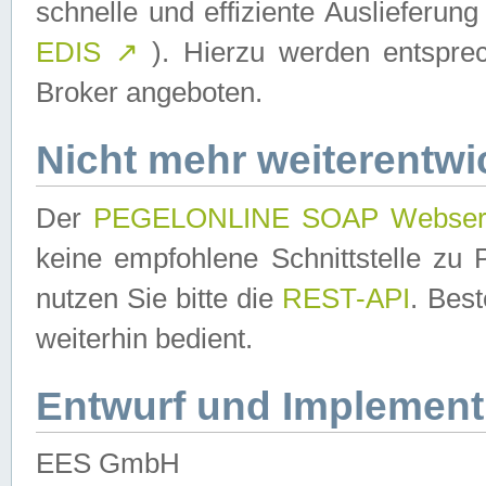
schnelle und effiziente Auslieferun
EDIS
↗
). Hierzu werden entspr
Broker angeboten.
Nicht mehr weiterentwi
Der
PEGELONLINE SOAP Webser
keine empfohlene Schnittstelle z
nutzen Sie bitte die
REST-API
. Bes
weiterhin bedient.
Entwurf und Implement
EES GmbH