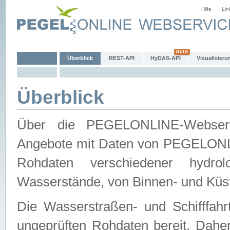
Hilfe
Lin
Überblick
REST-API
HyDAS-API
Visualisieru
Überblick
Über die PEGELONLINE-Webservic
Angebote mit Daten von PEGELONLI
Rohdaten verschiedener hydro
Wasserstände, von Binnen- und Küs
Die Wasserstraßen- und Schifffahr
ungeprüften Rohdaten bereit. Daher