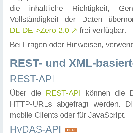
die inhaltliche Richtigkeit, Gen
Vollständigkeit der Daten über
DL-DE->Zero-2.0
↗
frei verfügbar.
Bei Fragen oder Hinweisen, verwend
REST- und XML-basiert
REST-API
Über die
REST-API
können die Da
HTTP-URLs abgefragt werden. Dies
mobile Clients oder für JavaScript.
HyDAS-API
BETA