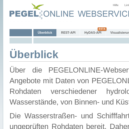
Hilfe
Lin
Überblick
REST-API
HyDAS-API
Visualisieru
Überblick
Über die PEGELONLINE-Webservic
Angebote mit Daten von PEGELONLI
Rohdaten verschiedener hydro
Wasserstände, von Binnen- und Küs
Die Wasserstraßen- und Schifffahr
ungeprüften Rohdaten bereit. Daher