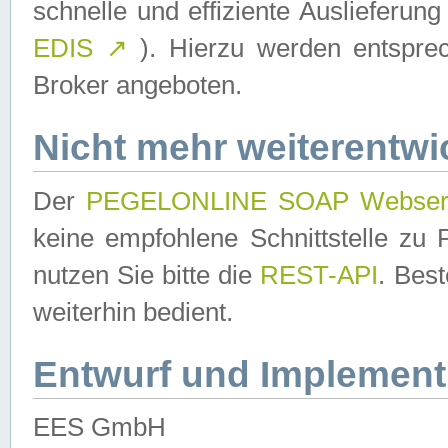
schnelle und effiziente Auslieferun
EDIS
↗
). Hierzu werden entspr
Broker angeboten.
Nicht mehr weiterentwi
Der
PEGELONLINE SOAP Webser
keine empfohlene Schnittstelle z
nutzen Sie bitte die
REST-API
. Bes
weiterhin bedient.
Entwurf und Implement
EES GmbH