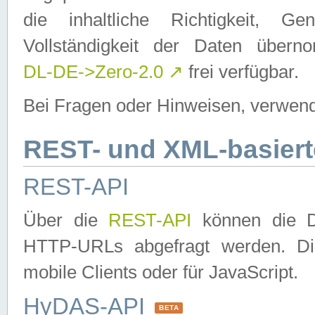
die inhaltliche Richtigkeit, Gen
Vollständigkeit der Daten über
DL-DE->Zero-2.0
↗
frei verfügbar.
Bei Fragen oder Hinweisen, verwend
REST- und XML-basiert
REST-API
Über die
REST-API
können die Da
HTTP-URLs abgefragt werden. Dies
mobile Clients oder für JavaScript.
HyDAS-API
BETA