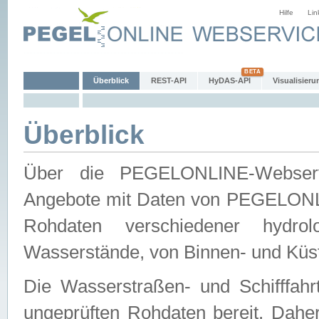
Hilfe
Lin
Überblick
REST-API
HyDAS-API
Visualisieru
Überblick
Über die PEGELONLINE-Webservic
Angebote mit Daten von PEGELONLI
Rohdaten verschiedener hydro
Wasserstände, von Binnen- und Küs
Die Wasserstraßen- und Schifffahr
ungeprüften Rohdaten bereit. Daher