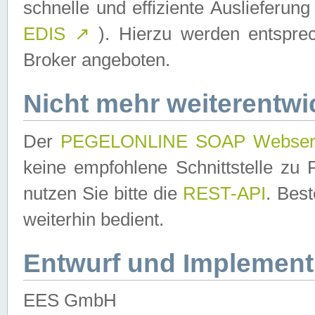
schnelle und effiziente Auslieferun
EDIS
↗
). Hierzu werden entspr
Broker angeboten.
Nicht mehr weiterentwi
Der
PEGELONLINE SOAP Webser
keine empfohlene Schnittstelle z
nutzen Sie bitte die
REST-API
. Bes
weiterhin bedient.
Entwurf und Implement
EES GmbH