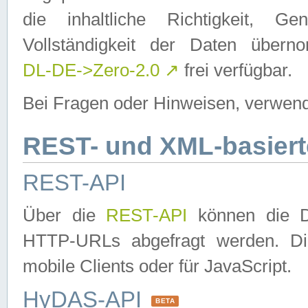
die inhaltliche Richtigkeit, Gen
Vollständigkeit der Daten über
DL-DE->Zero-2.0
↗
frei verfügbar.
Bei Fragen oder Hinweisen, verwend
REST- und XML-basiert
REST-API
Über die
REST-API
können die Da
HTTP-URLs abgefragt werden. Dies
mobile Clients oder für JavaScript.
HyDAS-API
BETA