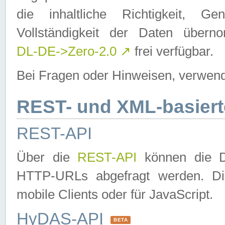
die inhaltliche Richtigkeit, Gen
Vollständigkeit der Daten über
DL-DE->Zero-2.0
↗
frei verfügbar.
Bei Fragen oder Hinweisen, verwend
REST- und XML-basiert
REST-API
Über die
REST-API
können die Da
HTTP-URLs abgefragt werden. Dies
mobile Clients oder für JavaScript.
HyDAS-API
BETA