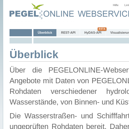
Hilfe
Lin
Überblick
REST-API
HyDAS-API
Visualisieru
Überblick
Über die PEGELONLINE-Webservic
Angebote mit Daten von PEGELONLI
Rohdaten verschiedener hydro
Wasserstände, von Binnen- und Küs
Die Wasserstraßen- und Schifffahr
ungeprüften Rohdaten bereit. Daher