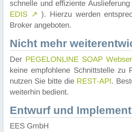
schnelle und effiziente Auslieferun
EDIS
↗
). Hierzu werden entspr
Broker angeboten.
Nicht mehr weiterentwi
Der
PEGELONLINE SOAP Webser
keine empfohlene Schnittstelle z
nutzen Sie bitte die
REST-API
. Bes
weiterhin bedient.
Entwurf und Implement
EES GmbH