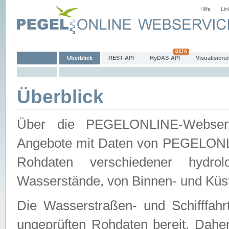
Hilfe
Lin
Überblick
REST-API
HyDAS-API
Visualisieru
Überblick
Über die PEGELONLINE-Webservic
Angebote mit Daten von PEGELONLI
Rohdaten verschiedener hydro
Wasserstände, von Binnen- und Küs
Die Wasserstraßen- und Schifffahr
ungeprüften Rohdaten bereit. Daher