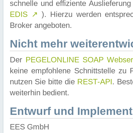
schnelle und effiziente Auslieferun
EDIS
↗
). Hierzu werden entspr
Broker angeboten.
Nicht mehr weiterentwi
Der
PEGELONLINE SOAP Webser
keine empfohlene Schnittstelle z
nutzen Sie bitte die
REST-API
. Bes
weiterhin bedient.
Entwurf und Implement
EES GmbH