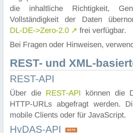
die inhaltliche Richtigkeit, Gen
Vollständigkeit der Daten über
DL-DE->Zero-2.0
↗
frei verfügbar.
Bei Fragen oder Hinweisen, verwend
REST- und XML-basiert
REST-API
Über die
REST-API
können die Da
HTTP-URLs abgefragt werden. Dies
mobile Clients oder für JavaScript.
HyDAS-API
BETA