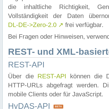
die inhaltliche Richtigkeit, Gen
Vollständigkeit der Daten über
DL-DE->Zero-2.0
↗
frei verfügbar.
Bei Fragen oder Hinweisen, verwend
REST- und XML-basiert
REST-API
Über die
REST-API
können die Da
HTTP-URLs abgefragt werden. Dies
mobile Clients oder für JavaScript.
HyDAS-API
BETA