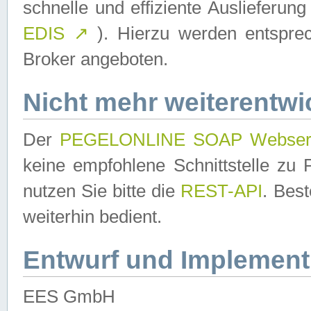
schnelle und effiziente Auslieferun
EDIS
↗
). Hierzu werden entspr
Broker angeboten.
Nicht mehr weiterentwi
Der
PEGELONLINE SOAP Webser
keine empfohlene Schnittstelle z
nutzen Sie bitte die
REST-API
. Bes
weiterhin bedient.
Entwurf und Implement
EES GmbH