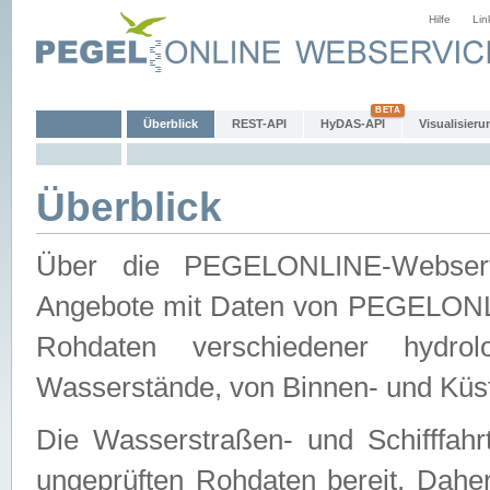
Hilfe
Lin
Überblick
REST-API
HyDAS-API
Visualisieru
Überblick
Über die PEGELONLINE-Webservic
Angebote mit Daten von PEGELONLI
Rohdaten verschiedener hydro
Wasserstände, von Binnen- und Küs
Die Wasserstraßen- und Schifffahr
ungeprüften Rohdaten bereit. Daher