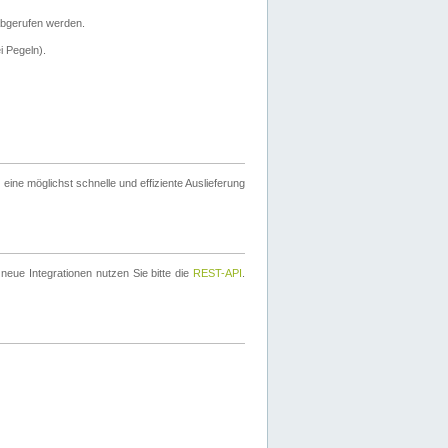
bgerufen werden.
i Pegeln).
ine möglichst schnelle und effiziente Auslieferung
eue Integrationen nutzen Sie bitte die
REST-API
.