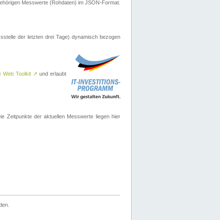
ugehörigen Messwerte (Rohdaten) im JSON-Format.
sstelle der letzten drei Tage) dynamisch bezogen
e Web Toolkit
↗
und erlaubt
 Zeitpunkte der aktuellen Messwerte liegen hier
den.