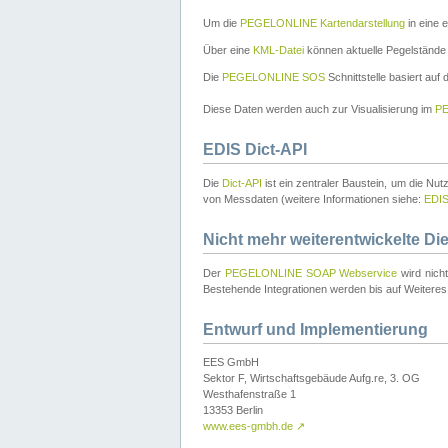
Um die
PEGELONLINE Kartendarstellung
in eine 
Über eine
KML-Datei
können aktuelle Pegelstände
Die
PEGELONLINE SOS
Schnittstelle basiert auf
Diese Daten werden auch zur Visualisierung im
PE
EDIS Dict-API
Die
Dict-API
ist ein zentraler Baustein, um die Nu
von Messdaten (weitere Informationen siehe:
EDI
Nicht mehr weiterentwickelte Di
Der
PEGELONLINE SOAP Webservice
wird nich
Bestehende Integrationen werden bis auf Weiteres 
Entwurf und Implementierung
EES GmbH
Sektor F, Wirtschaftsgebäude Aufg.re, 3. OG
Westhafenstraße 1
13353 Berlin
www.ees-gmbh.de
↗