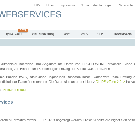
Hilfe
Links
Impressum
Nutzungsbedingungen
Datenschut
HyDAS-API
Visualisierung
WMS
WFS
SOS
Downloads
ttanbieter kostenlos ihre Angebote mit Daten von PEGELONLINE erweitern. Diese u
erstände, von Binnen- und Küstenpegeln entlang der Bundeswasserstraßen.
es Bundes (WSV) stellt diese ungeprüften Rohdaten bereit. Daher wird keine Haftung oder
ständigkeit der Daten übernommen. Die Daten sind unter der Lizenz
DL-DE->Zero-2.0
↗
frei ve
das
Kontaktformular
.
rvices
dlichen Formaten mittels HTTP-URLs abgefragt werden. Diese Schnittstelle eignet sich besond