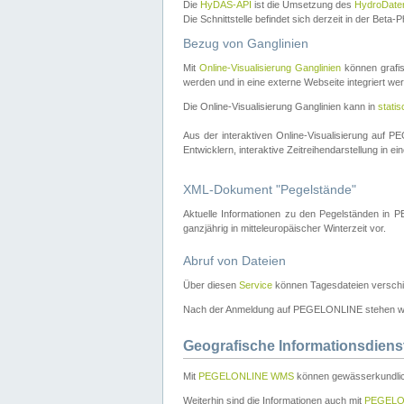
Die
HyDAS-API
ist die Umsetzung des
HydroDate
Die Schnittstelle befindet sich derzeit in der Bet
Bezug von Ganglinien
Mit
Online-Visualisierung Ganglinien
können grafis
werden und in eine externe Webseite integriert wer
Die Online-Visualisierung Ganglinien kann in
stati
Aus der interaktiven Online-Visualisierung auf
Entwicklern, interaktive Zeitreihendarstellung in 
XML-Dokument "Pegelstände"
Aktuelle Informationen zu den Pegelständen i
ganzjährig in mitteleuropäischer Winterzeit vor.
Abruf von Dateien
Über diesen
Service
können Tagesdateien verschi
Nach der Anmeldung auf PEGELONLINE stehen wei
Geografische Informationsdiens
Mit
PEGELONLINE WMS
können gewässerkundlic
Weiterhin sind die Informationen auch mit
PEGELO