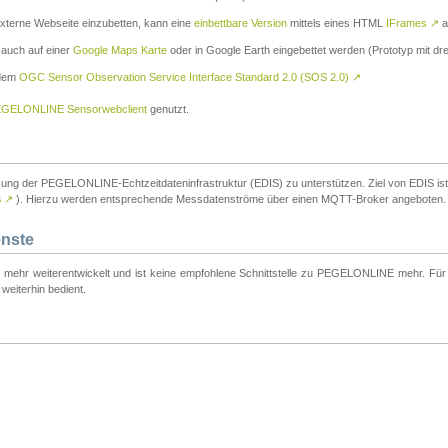
externe Webseite einzubetten, kann eine
einbettbare Version
mittels eines HTML
IFrames
↗
a
 auch auf einer
Google Maps Karte
oder in Google Earth eingebettet werden (Prototyp mit dre
 dem
OGC Sensor Observation Service Interface Standard 2.0 (SOS 2.0)
↗
GELONLINE Sensorwebclient
genutzt.
tzung der PEGELONLINE-Echtzeitdateninfrastruktur (EDIS) zu unterstützen. Ziel von EDIS ist e
S
↗
). Hierzu werden entsprechende Messdatenströme über einen MQTT-Broker angeboten.
enste
t mehr weiterentwickelt und ist keine empfohlene Schnittstelle zu PEGELONLINE mehr. Für n
weiterhin bedient.