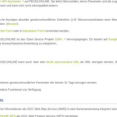
n-API-Standards
↗
auf PEGELONLINE. Sie liefert Messstellen, deren Parameter und die z
a-Phase und kann sich noch inkompatibel ändern.
che Anzeigen aktueller gewässerkundlicher Zeitreihen (z.B. Wasserstandsdaten einer Mes
den. (
Beispiel
).
scher Form
oder in
interaktiver Form
verwendet werden.
 PEGELONLINE ist das Open Source Projekt
GIMV
↗
hervorgegangen. Es basiert auf
Googl
eine browserbasierte Anwendung zu integrieren.
n PEGELONLINE kann auch über eine
direkt adressierbare URL
als XML bezogen werden. Die
edener gewässerkundlicher Parameter der letzten 31 Tage bezogen werden.
tere Funktionen zur Verfügung.
te
he Informationen als
OGC Web Map Service (WMS)
in eine Kartenanwendung integriert wer
NLINE WFS
als
OGC Web Feature Service (WFS)
beziehbar.