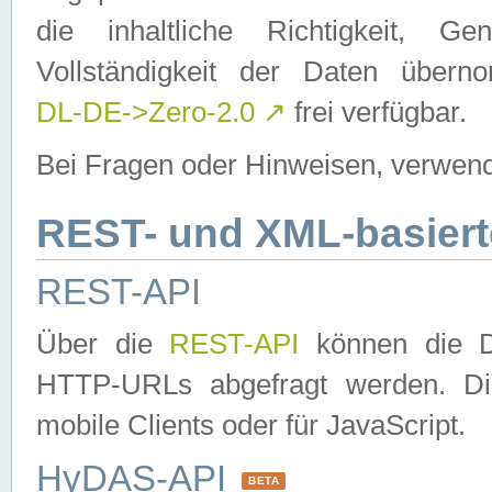
die inhaltliche Richtigkeit, Gen
Vollständigkeit der Daten über
DL-DE->Zero-2.0
↗
frei verfügbar.
Bei Fragen oder Hinweisen, verwend
REST- und XML-basiert
REST-API
Über die
REST-API
können die Da
HTTP-URLs abgefragt werden. Dies
mobile Clients oder für JavaScript.
HyDAS-API
BETA