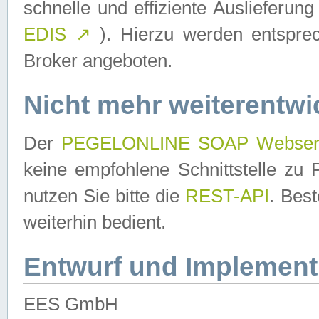
schnelle und effiziente Auslieferun
EDIS
↗
). Hierzu werden entspr
Broker angeboten.
Nicht mehr weiterentwi
Der
PEGELONLINE SOAP Webser
keine empfohlene Schnittstelle z
nutzen Sie bitte die
REST-API
. Bes
weiterhin bedient.
Entwurf und Implement
EES GmbH