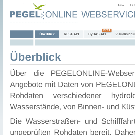
Hilfe
Lin
Überblick
REST-API
HyDAS-API
Visualisieru
Überblick
Über die PEGELONLINE-Webservic
Angebote mit Daten von PEGELONLI
Rohdaten verschiedener hydro
Wasserstände, von Binnen- und Küs
Die Wasserstraßen- und Schifffahr
ungeprüften Rohdaten bereit. Daher