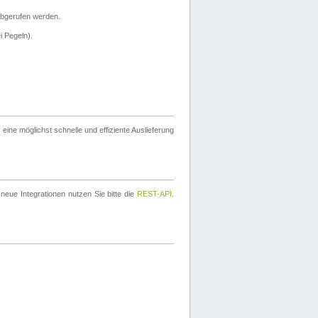
bgerufen werden.
i Pegeln).
ine möglichst schnelle und effiziente Auslieferung
eue Integrationen nutzen Sie bitte die
REST-API
.