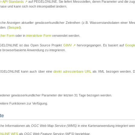
n-API-Standards
↗
auf PEGELONLINE. Sie liefert Messstellen, deren Parameter und die z
a-Phase und kann sich noch inkompatibel ändern.
che Anzeigen aktueller gewässerkundlicher Zeitreihen (z.B. Wasserstandsdaten einer Mes
den. (
Beispiel
).
scher Form
oder in
interaktiver Form
verwendet werden.
 PEGELONLINE ist das Open Source Projekt
GIMV
↗
hervorgegangen. Es basiert auf
Googl
eine browserbasierte Anwendung zu integrieren.
n PEGELONLINE kann auch über eine
direkt adressierbare URL
als XML bezogen werden. Die
edener gewässerkundlicher Parameter der letzten 31 Tage bezogen werden.
tere Funktionen zur Verfügung.
te
he Informationen als
OGC Web Map Service (WMS)
in eine Kartenanwendung integriert wer
NLINE WFS
als
OGC Web Feature Service (WFS)
beziehbar.