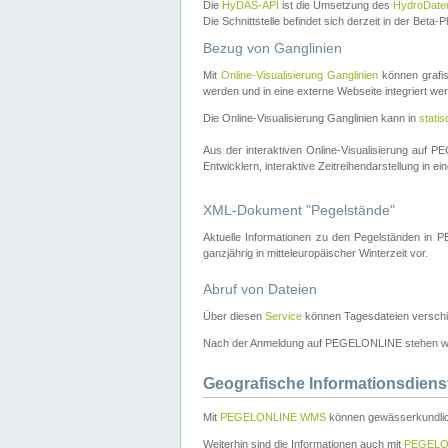
Die
HyDAS-API
ist die Umsetzung des
HydroDate
Die Schnittstelle befindet sich derzeit in der Bet
Bezug von Ganglinien
Mit
Online-Visualisierung Ganglinien
können grafis
werden und in eine externe Webseite integriert wer
Die Online-Visualisierung Ganglinien kann in
stati
Aus der interaktiven Online-Visualisierung auf
Entwicklern, interaktive Zeitreihendarstellung in 
XML-Dokument "Pegelstände"
Aktuelle Informationen zu den Pegelständen i
ganzjährig in mitteleuropäischer Winterzeit vor.
Abruf von Dateien
Über diesen
Service
können Tagesdateien verschi
Nach der Anmeldung auf PEGELONLINE stehen wei
Geografische Informationsdiens
Mit
PEGELONLINE WMS
können gewässerkundlic
Weiterhin sind die Informationen auch mit
PEGELO