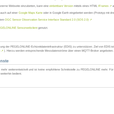
externe Webseite einzubetten, kann eine
einbettbare Version
mittels eines HTML
IFrames
↗
a
 auch auf einer
Google Maps Karte
oder in Google Earth eingebettet werden (Prototyp mit dre
 dem
OGC Sensor Observation Service Interface Standard 2.0 (SOS 2.0)
↗
GELONLINE Sensorwebclient
genutzt.
tzung der PEGELONLINE-Echtzeitdateninfrastruktur (EDIS) zu unterstützen. Ziel von EDIS ist e
S
↗
). Hierzu werden entsprechende Messdatenströme über einen MQTT-Broker angeboten.
enste
t mehr weiterentwickelt und ist keine empfohlene Schnittstelle zu PEGELONLINE mehr. Für n
weiterhin bedient.