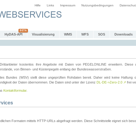
Hilfe
Links
Impressum
Nutzungsbedingungen
Datenschut
HyDAS-API
Visualisierung
WMS
WFS
SOS
Downloads
ttanbieter kostenlos ihre Angebote mit Daten von PEGELONLINE erweitern. Diese u
erstände, von Binnen- und Küstenpegeln entlang der Bundeswasserstraßen.
es Bundes (WSV) stellt diese ungeprüften Rohdaten bereit. Daher wird keine Haftung oder
ständigkeit der Daten übernommen. Die Daten sind unter der Lizenz
DL-DE->Zero-2.0
↗
frei ve
das
Kontaktformular
.
rvices
dlichen Formaten mittels HTTP-URLs abgefragt werden. Diese Schnittstelle eignet sich besond