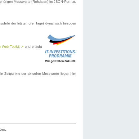
ugehörigen Messwerte (Rohdaten) im JSON-Format.
sstelle der letzten drei Tage) dynamisch bezogen
e Web Toolkit
↗
und erlaubt
 Zeitpunkte der aktuellen Messwerte liegen hier
den.