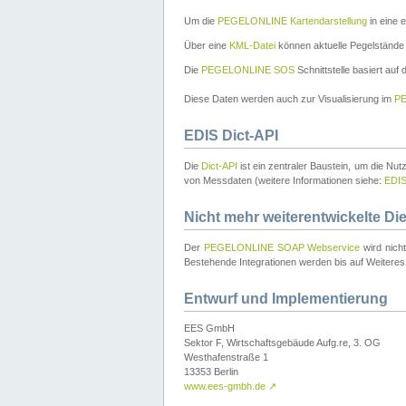
Um die
PEGELONLINE Kartendarstellung
in eine 
Über eine
KML-Datei
können aktuelle Pegelstände
Die
PEGELONLINE SOS
Schnittstelle basiert auf
Diese Daten werden auch zur Visualisierung im
PE
EDIS Dict-API
Die
Dict-API
ist ein zentraler Baustein, um die Nu
von Messdaten (weitere Informationen siehe:
EDI
Nicht mehr weiterentwickelte Di
Der
PEGELONLINE SOAP Webservice
wird nich
Bestehende Integrationen werden bis auf Weiteres 
Entwurf und Implementierung
EES GmbH
Sektor F, Wirtschaftsgebäude Aufg.re, 3. OG
Westhafenstraße 1
13353 Berlin
www.ees-gmbh.de
↗