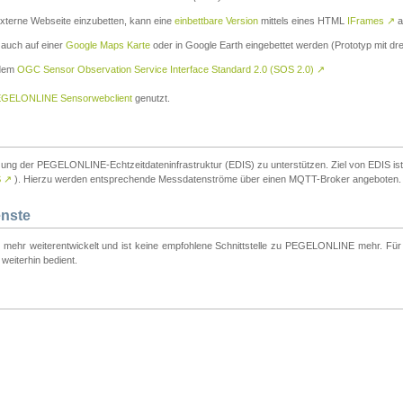
externe Webseite einzubetten, kann eine
einbettbare Version
mittels eines HTML
IFrames
↗
a
 auch auf einer
Google Maps Karte
oder in Google Earth eingebettet werden (Prototyp mit dre
 dem
OGC Sensor Observation Service Interface Standard 2.0 (SOS 2.0)
↗
GELONLINE Sensorwebclient
genutzt.
tzung der PEGELONLINE-Echtzeitdateninfrastruktur (EDIS) zu unterstützen. Ziel von EDIS ist e
S
↗
). Hierzu werden entsprechende Messdatenströme über einen MQTT-Broker angeboten.
enste
t mehr weiterentwickelt und ist keine empfohlene Schnittstelle zu PEGELONLINE mehr. Für n
weiterhin bedient.