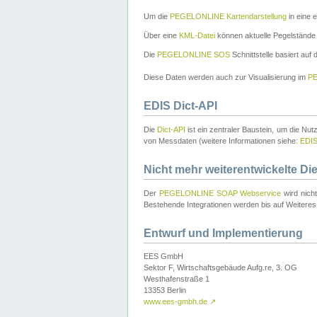
Um die
PEGELONLINE Kartendarstellung
in eine 
Über eine
KML-Datei
können aktuelle Pegelstände
Die
PEGELONLINE SOS
Schnittstelle basiert auf
Diese Daten werden auch zur Visualisierung im
PE
EDIS Dict-API
Die
Dict-API
ist ein zentraler Baustein, um die Nu
von Messdaten (weitere Informationen siehe:
EDI
Nicht mehr weiterentwickelte Di
Der
PEGELONLINE SOAP Webservice
wird nich
Bestehende Integrationen werden bis auf Weiteres 
Entwurf und Implementierung
EES GmbH
Sektor F, Wirtschaftsgebäude Aufg.re, 3. OG
Westhafenstraße 1
13353 Berlin
www.ees-gmbh.de
↗