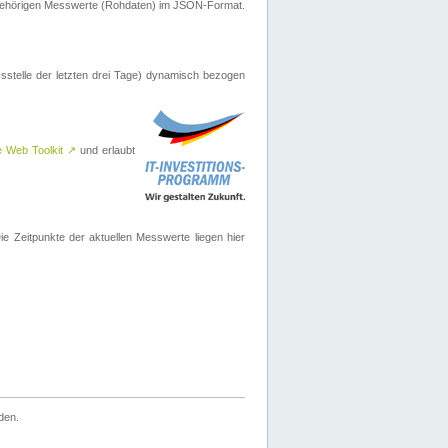
ugehörigen Messwerte (Rohdaten) im JSON-Format.
sstelle der letzten drei Tage) dynamisch bezogen
e Web Toolkit
↗
und erlaubt
 Zeitpunkte der aktuellen Messwerte liegen hier
den.