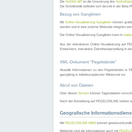
Die
HyDAS-API
ist die Umsetzung des
HydroDate
Die Schnittstelle befindet sich derzeit in der Bet
Bezug von Ganglinien
Mit
Online-Visualisierung Ganglinien
können grafis
werden und in eine externe Webseite integriert wer
Die Online-Visualisierung Ganglinien kann in
stati
Aus der interaktiven Online-Visualisierung auf
Entwicklern, interaktive Zeitreihendarstellung in 
XML-Dokument "Pegelstände"
Aktuelle Informationen zu den Pegelständen i
ganzjährig in mitteleuropäischer Winterzeit vor.
Abruf von Dateien
Über diesen
Service
können Tagesdateien verschi
Nach der Anmeldung auf PEGELONLINE stehen wei
Geografische Informationsdiens
Mit
PEGELONLINE WMS
können gewässerkundlic
Weiterhin sind die Informationen auch mit
PEGELO