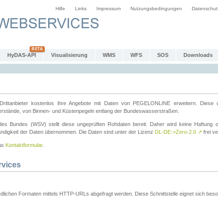
Hilfe
Links
Impressum
Nutzungsbedingungen
Datenschut
HyDAS-API
Visualisierung
WMS
WFS
SOS
Downloads
ttanbieter kostenlos ihre Angebote mit Daten von PEGELONLINE erweitern. Diese u
erstände, von Binnen- und Küstenpegeln entlang der Bundeswasserstraßen.
es Bundes (WSV) stellt diese ungeprüften Rohdaten bereit. Daher wird keine Haftung oder
ständigkeit der Daten übernommen. Die Daten sind unter der Lizenz
DL-DE->Zero-2.0
↗
frei ve
das
Kontaktformular
.
rvices
dlichen Formaten mittels HTTP-URLs abgefragt werden. Diese Schnittstelle eignet sich besond