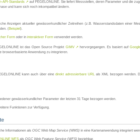
n-API-Standards
↗
auf PEGELONLINE. Sie liefert Messstellen, deren Parameter und die z
a-Phase und kann sich noch inkompatibel ändern.
che Anzeigen aktueller gewässerkundlicher Zeitreihen (z.B. Wasserstandsdaten einer Mes
den. (
Beispiel
).
scher Form
oder in
interaktiver Form
verwendet werden.
 PEGELONLINE ist das Open Source Projekt
GIMV
↗
hervorgegangen. Es basiert auf
Googl
eine browserbasierte Anwendung zu integrieren.
n PEGELONLINE kann auch über eine
direkt adressierbare URL
als XML bezogen werden. Die
edener gewässerkundlicher Parameter der letzten 31 Tage bezogen werden.
tere Funktionen zur Verfügung.
te
he Informationen als
OGC Web Map Service (WMS)
in eine Kartenanwendung integriert wer
NLINE WFS
als
OGC Web Feature Service (WFS)
beziehbar.