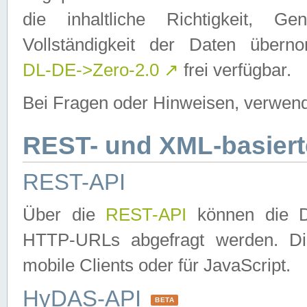
die inhaltliche Richtigkeit, Gen
Vollständigkeit der Daten über
DL-DE->Zero-2.0
↗
frei verfügbar.
Bei Fragen oder Hinweisen, verwend
REST- und XML-basiert
REST-API
Über die
REST-API
können die Da
HTTP-URLs abgefragt werden. Dies
mobile Clients oder für JavaScript.
HyDAS-API
BETA