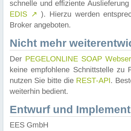
schnelle und effiziente Auslieferun
EDIS
↗
). Hierzu werden entspr
Broker angeboten.
Nicht mehr weiterentwi
Der
PEGELONLINE SOAP Webser
keine empfohlene Schnittstelle z
nutzen Sie bitte die
REST-API
. Bes
weiterhin bedient.
Entwurf und Implement
EES GmbH