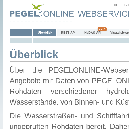
Hilfe
Lin
Überblick
REST-API
HyDAS-API
Visualisieru
Überblick
Über die PEGELONLINE-Webservic
Angebote mit Daten von PEGELONLI
Rohdaten verschiedener hydro
Wasserstände, von Binnen- und Küs
Die Wasserstraßen- und Schifffahr
ungeprüften Rohdaten bereit. Daher