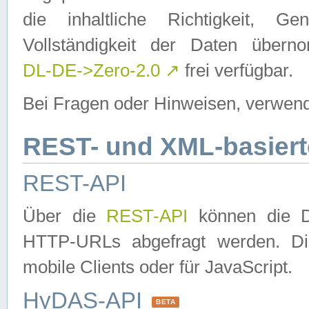
die inhaltliche Richtigkeit, Gen
Vollständigkeit der Daten über
DL-DE->Zero-2.0
↗
frei verfügbar.
Bei Fragen oder Hinweisen, verwend
REST- und XML-basiert
REST-API
Über die
REST-API
können die Da
HTTP-URLs abgefragt werden. Dies
mobile Clients oder für JavaScript.
HyDAS-API
BETA