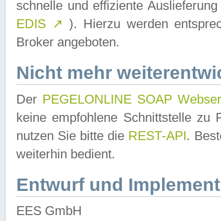
schnelle und effiziente Auslieferun
EDIS
↗
). Hierzu werden entspr
Broker angeboten.
Nicht mehr weiterentwi
Der
PEGELONLINE SOAP Webser
keine empfohlene Schnittstelle z
nutzen Sie bitte die
REST-API
. Bes
weiterhin bedient.
Entwurf und Implement
EES GmbH