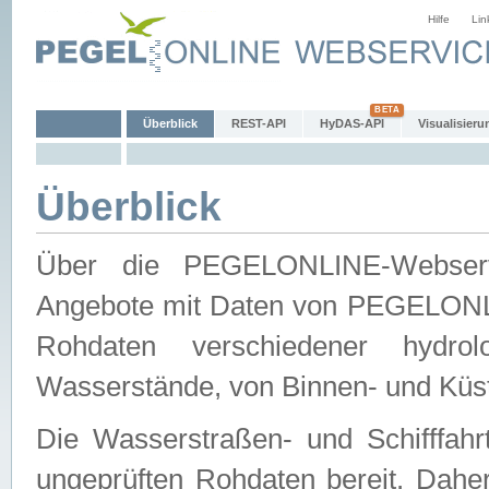
Hilfe
Lin
Überblick
REST-API
HyDAS-API
Visualisieru
Überblick
Über die PEGELONLINE-Webservic
Angebote mit Daten von PEGELONLI
Rohdaten verschiedener hydro
Wasserstände, von Binnen- und Küs
Die Wasserstraßen- und Schifffahr
ungeprüften Rohdaten bereit. Daher