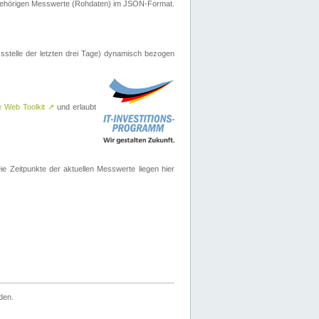
ugehörigen Messwerte (Rohdaten) im JSON-Format.
sstelle der letzten drei Tage) dynamisch bezogen
e Web Toolkit
↗
und erlaubt
 Zeitpunkte der aktuellen Messwerte liegen hier
den.