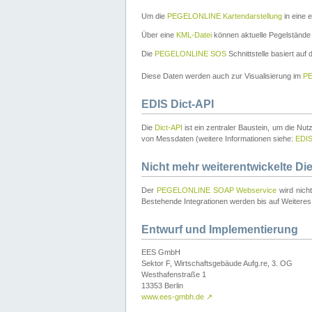
Um die
PEGELONLINE Kartendarstellung
in eine 
Über eine
KML-Datei
können aktuelle Pegelstände
Die
PEGELONLINE SOS
Schnittstelle basiert auf
Diese Daten werden auch zur Visualisierung im
PE
EDIS Dict-API
Die
Dict-API
ist ein zentraler Baustein, um die Nu
von Messdaten (weitere Informationen siehe:
EDI
Nicht mehr weiterentwickelte Di
Der
PEGELONLINE SOAP Webservice
wird nich
Bestehende Integrationen werden bis auf Weiteres 
Entwurf und Implementierung
EES GmbH
Sektor F, Wirtschaftsgebäude Aufg.re, 3. OG
Westhafenstraße 1
13353 Berlin
www.ees-gmbh.de
↗