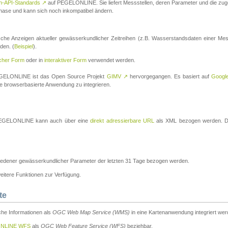
n-API-Standards
↗
auf PEGELONLINE. Sie liefert Messstellen, deren Parameter und die z
a-Phase und kann sich noch inkompatibel ändern.
che Anzeigen aktueller gewässerkundlicher Zeitreihen (z.B. Wasserstandsdaten einer Mes
den. (
Beispiel
).
scher Form
oder in
interaktiver Form
verwendet werden.
 PEGELONLINE ist das Open Source Projekt
GIMV
↗
hervorgegangen. Es basiert auf
Googl
eine browserbasierte Anwendung zu integrieren.
n PEGELONLINE kann auch über eine
direkt adressierbare URL
als XML bezogen werden. Die
edener gewässerkundlicher Parameter der letzten 31 Tage bezogen werden.
tere Funktionen zur Verfügung.
te
he Informationen als
OGC Web Map Service (WMS)
in eine Kartenanwendung integriert wer
NLINE WFS
als
OGC Web Feature Service (WFS)
beziehbar.