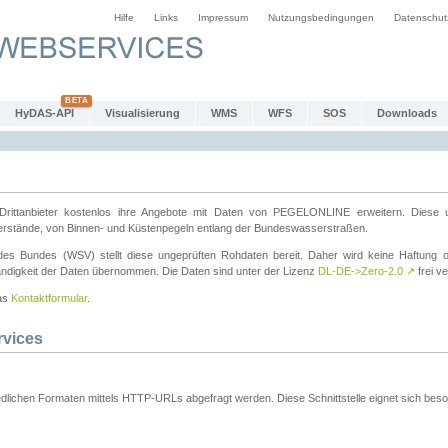
Hilfe
Links
Impressum
Nutzungsbedingungen
Datenschut
HyDAS-API
Visualisierung
WMS
WFS
SOS
Downloads
ttanbieter kostenlos ihre Angebote mit Daten von PEGELONLINE erweitern. Diese u
erstände, von Binnen- und Küstenpegeln entlang der Bundeswasserstraßen.
es Bundes (WSV) stellt diese ungeprüften Rohdaten bereit. Daher wird keine Haftung oder
ständigkeit der Daten übernommen. Die Daten sind unter der Lizenz
DL-DE->Zero-2.0
↗
frei ve
das
Kontaktformular
.
rvices
dlichen Formaten mittels HTTP-URLs abgefragt werden. Diese Schnittstelle eignet sich besond