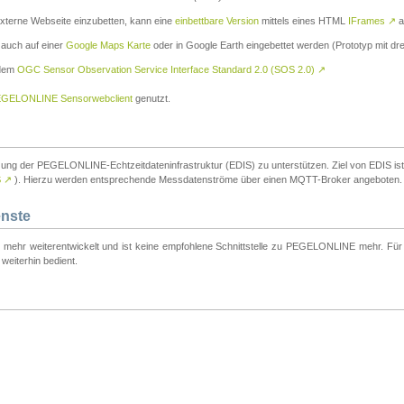
externe Webseite einzubetten, kann eine
einbettbare Version
mittels eines HTML
IFrames
↗
a
 auch auf einer
Google Maps Karte
oder in Google Earth eingebettet werden (Prototyp mit dre
 dem
OGC Sensor Observation Service Interface Standard 2.0 (SOS 2.0)
↗
GELONLINE Sensorwebclient
genutzt.
tzung der PEGELONLINE-Echtzeitdateninfrastruktur (EDIS) zu unterstützen. Ziel von EDIS ist e
S
↗
). Hierzu werden entsprechende Messdatenströme über einen MQTT-Broker angeboten.
enste
t mehr weiterentwickelt und ist keine empfohlene Schnittstelle zu PEGELONLINE mehr. Für n
weiterhin bedient.