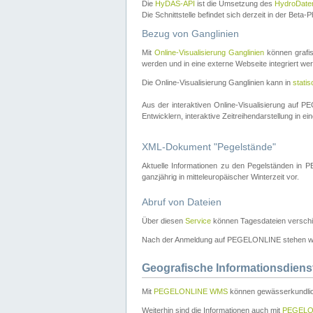
Die
HyDAS-API
ist die Umsetzung des
HydroDate
Die Schnittstelle befindet sich derzeit in der Bet
Bezug von Ganglinien
Mit
Online-Visualisierung Ganglinien
können grafis
werden und in eine externe Webseite integriert wer
Die Online-Visualisierung Ganglinien kann in
stati
Aus der interaktiven Online-Visualisierung auf
Entwicklern, interaktive Zeitreihendarstellung in 
XML-Dokument "Pegelstände"
Aktuelle Informationen zu den Pegelständen i
ganzjährig in mitteleuropäischer Winterzeit vor.
Abruf von Dateien
Über diesen
Service
können Tagesdateien verschi
Nach der Anmeldung auf PEGELONLINE stehen wei
Geografische Informationsdiens
Mit
PEGELONLINE WMS
können gewässerkundlic
Weiterhin sind die Informationen auch mit
PEGELO