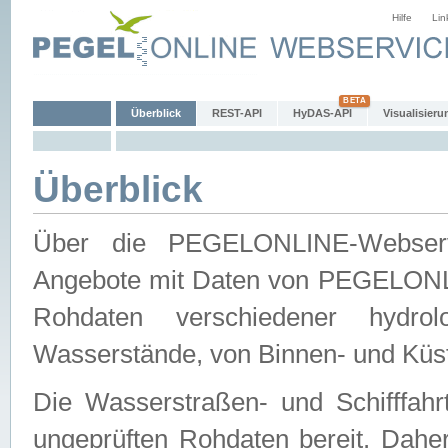
Hilfe
Lin
Überblick
REST-API
HyDAS-API
Visualisieru
Überblick
Über die PEGELONLINE-Webservic
Angebote mit Daten von PEGELONLI
Rohdaten verschiedener hydro
Wasserstände, von Binnen- und Küs
Die Wasserstraßen- und Schifffahr
ungeprüften Rohdaten bereit. Daher