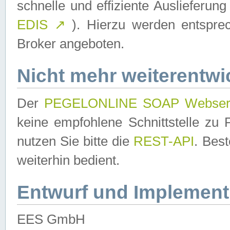
schnelle und effiziente Auslieferun
EDIS
↗
). Hierzu werden entspr
Broker angeboten.
Nicht mehr weiterentwi
Der
PEGELONLINE SOAP Webser
keine empfohlene Schnittstelle z
nutzen Sie bitte die
REST-API
. Bes
weiterhin bedient.
Entwurf und Implement
EES GmbH