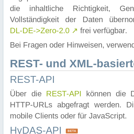
die inhaltliche Richtigkeit, Gen
Vollständigkeit der Daten über
DL-DE->Zero-2.0
↗
frei verfügbar.
Bei Fragen oder Hinweisen, verwend
REST- und XML-basiert
REST-API
Über die
REST-API
können die Da
HTTP-URLs abgefragt werden. Dies
mobile Clients oder für JavaScript.
HyDAS-API
BETA