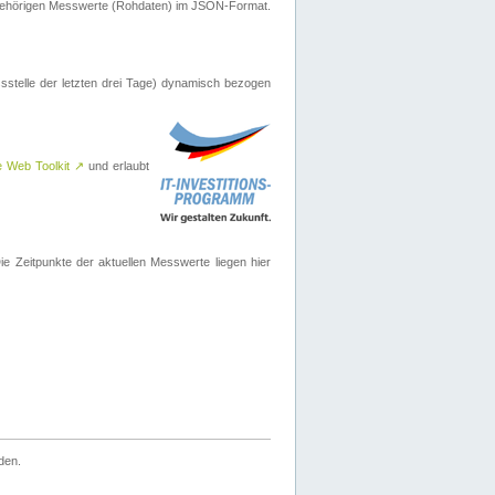
ugehörigen Messwerte (Rohdaten) im JSON-Format.
sstelle der letzten drei Tage) dynamisch bezogen
e Web Toolkit
↗
und erlaubt
 Zeitpunkte der aktuellen Messwerte liegen hier
den.