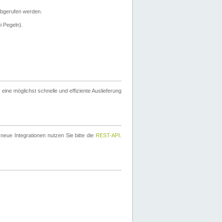
bgerufen werden.
i Pegeln).
ine möglichst schnelle und effiziente Auslieferung
eue Integrationen nutzen Sie bitte die
REST-API
.