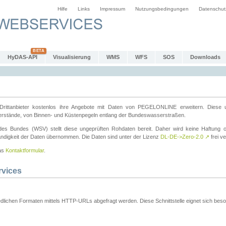
Hilfe
Links
Impressum
Nutzungsbedingungen
Datenschut
HyDAS-API
Visualisierung
WMS
WFS
SOS
Downloads
ttanbieter kostenlos ihre Angebote mit Daten von PEGELONLINE erweitern. Diese u
erstände, von Binnen- und Küstenpegeln entlang der Bundeswasserstraßen.
es Bundes (WSV) stellt diese ungeprüften Rohdaten bereit. Daher wird keine Haftung oder
ständigkeit der Daten übernommen. Die Daten sind unter der Lizenz
DL-DE->Zero-2.0
↗
frei ve
das
Kontaktformular
.
rvices
dlichen Formaten mittels HTTP-URLs abgefragt werden. Diese Schnittstelle eignet sich besond