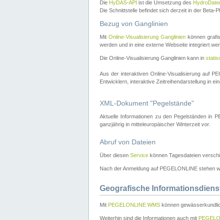
Die
HyDAS-API
ist die Umsetzung des
HydroDate
Die Schnittstelle befindet sich derzeit in der Bet
Bezug von Ganglinien
Mit
Online-Visualisierung Ganglinien
können grafis
werden und in eine externe Webseite integriert wer
Die Online-Visualisierung Ganglinien kann in
stati
Aus der interaktiven Online-Visualisierung auf
Entwicklern, interaktive Zeitreihendarstellung in 
XML-Dokument "Pegelstände"
Aktuelle Informationen zu den Pegelständen i
ganzjährig in mitteleuropäischer Winterzeit vor.
Abruf von Dateien
Über diesen
Service
können Tagesdateien verschi
Nach der Anmeldung auf PEGELONLINE stehen wei
Geografische Informationsdiens
Mit
PEGELONLINE WMS
können gewässerkundlic
Weiterhin sind die Informationen auch mit
PEGELO