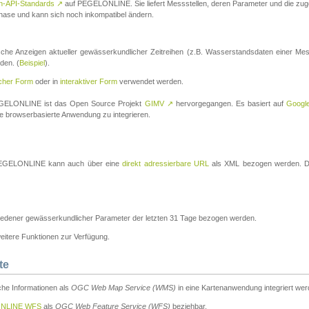
n-API-Standards
↗
auf PEGELONLINE. Sie liefert Messstellen, deren Parameter und die z
a-Phase und kann sich noch inkompatibel ändern.
che Anzeigen aktueller gewässerkundlicher Zeitreihen (z.B. Wasserstandsdaten einer Mes
den. (
Beispiel
).
scher Form
oder in
interaktiver Form
verwendet werden.
 PEGELONLINE ist das Open Source Projekt
GIMV
↗
hervorgegangen. Es basiert auf
Googl
eine browserbasierte Anwendung zu integrieren.
n PEGELONLINE kann auch über eine
direkt adressierbare URL
als XML bezogen werden. Die
edener gewässerkundlicher Parameter der letzten 31 Tage bezogen werden.
tere Funktionen zur Verfügung.
te
he Informationen als
OGC Web Map Service (WMS)
in eine Kartenanwendung integriert wer
NLINE WFS
als
OGC Web Feature Service (WFS)
beziehbar.