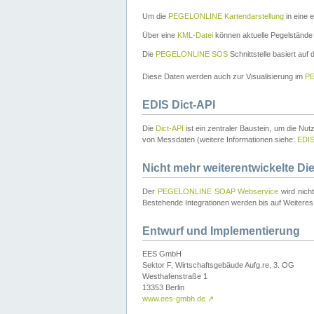
Um die
PEGELONLINE Kartendarstellung
in eine 
Über eine
KML-Datei
können aktuelle Pegelstände
Die
PEGELONLINE SOS
Schnittstelle basiert auf
Diese Daten werden auch zur Visualisierung im
PE
EDIS Dict-API
Die
Dict-API
ist ein zentraler Baustein, um die Nu
von Messdaten (weitere Informationen siehe:
EDI
Nicht mehr weiterentwickelte Di
Der
PEGELONLINE SOAP Webservice
wird nich
Bestehende Integrationen werden bis auf Weiteres 
Entwurf und Implementierung
EES GmbH
Sektor F, Wirtschaftsgebäude Aufg.re, 3. OG
Westhafenstraße 1
13353 Berlin
www.ees-gmbh.de
↗