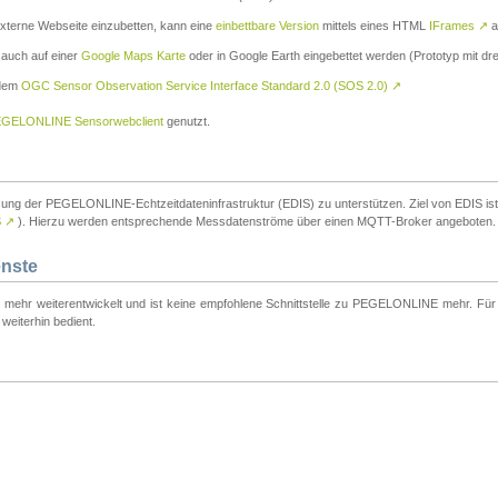
externe Webseite einzubetten, kann eine
einbettbare Version
mittels eines HTML
IFrames
↗
a
 auch auf einer
Google Maps Karte
oder in Google Earth eingebettet werden (Prototyp mit dre
 dem
OGC Sensor Observation Service Interface Standard 2.0 (SOS 2.0)
↗
GELONLINE Sensorwebclient
genutzt.
tzung der PEGELONLINE-Echtzeitdateninfrastruktur (EDIS) zu unterstützen. Ziel von EDIS ist e
S
↗
). Hierzu werden entsprechende Messdatenströme über einen MQTT-Broker angeboten.
enste
t mehr weiterentwickelt und ist keine empfohlene Schnittstelle zu PEGELONLINE mehr. Für n
weiterhin bedient.