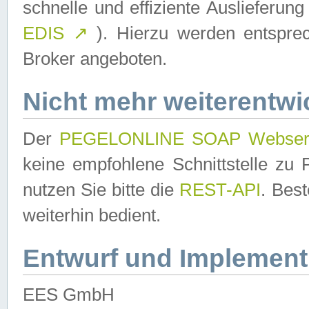
schnelle und effiziente Auslieferun
EDIS
↗
). Hierzu werden entspr
Broker angeboten.
Nicht mehr weiterentwi
Der
PEGELONLINE SOAP Webser
keine empfohlene Schnittstelle z
nutzen Sie bitte die
REST-API
. Bes
weiterhin bedient.
Entwurf und Implement
EES GmbH