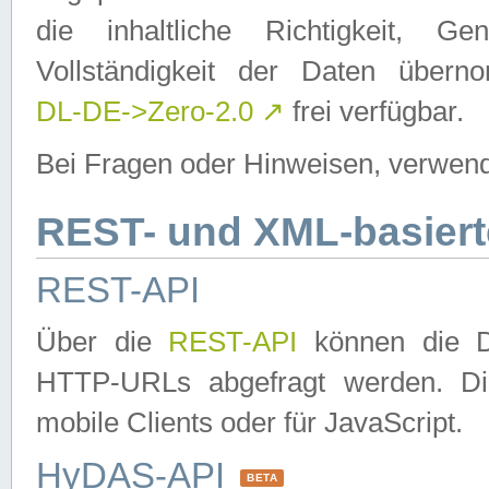
die inhaltliche Richtigkeit, Gen
Vollständigkeit der Daten über
DL-DE->Zero-2.0
↗
frei verfügbar.
Bei Fragen oder Hinweisen, verwend
REST- und XML-basiert
REST-API
Über die
REST-API
können die Da
HTTP-URLs abgefragt werden. Dies
mobile Clients oder für JavaScript.
HyDAS-API
BETA