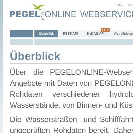
Hilfe
Lin
Überblick
REST-API
HyDAS-API
Visualisieru
Überblick
Über die PEGELONLINE-Webservic
Angebote mit Daten von PEGELONLI
Rohdaten verschiedener hydro
Wasserstände, von Binnen- und Küs
Die Wasserstraßen- und Schifffahr
ungeprüften Rohdaten bereit. Daher