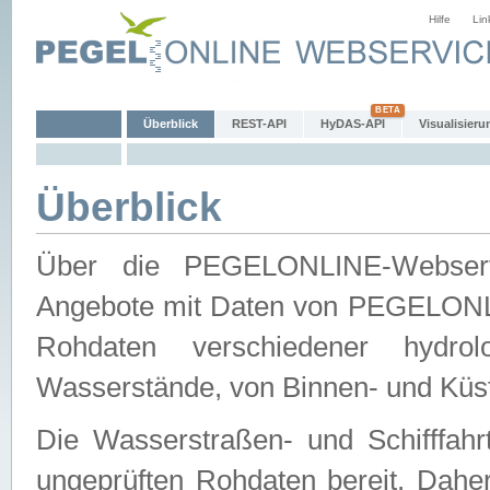
Hilfe
Lin
Überblick
REST-API
HyDAS-API
Visualisieru
Überblick
Über die PEGELONLINE-Webservic
Angebote mit Daten von PEGELONLI
Rohdaten verschiedener hydro
Wasserstände, von Binnen- und Küs
Die Wasserstraßen- und Schifffahr
ungeprüften Rohdaten bereit. Daher