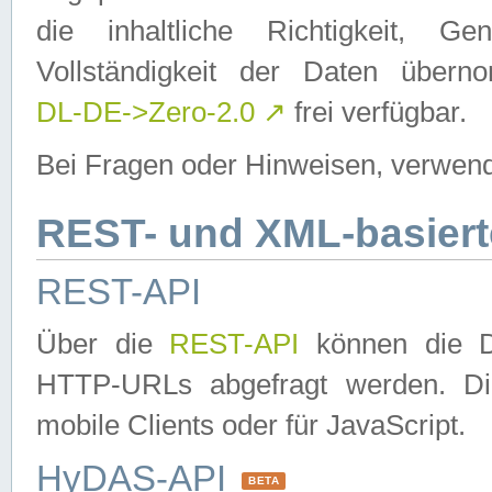
die inhaltliche Richtigkeit, Gen
Vollständigkeit der Daten über
DL-DE->Zero-2.0
↗
frei verfügbar.
Bei Fragen oder Hinweisen, verwend
REST- und XML-basiert
REST-API
Über die
REST-API
können die Da
HTTP-URLs abgefragt werden. Dies
mobile Clients oder für JavaScript.
HyDAS-API
BETA