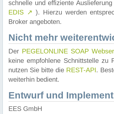
schnelle und effiziente Auslieferun
EDIS
↗
). Hierzu werden entspr
Broker angeboten.
Nicht mehr weiterentwi
Der
PEGELONLINE SOAP Webser
keine empfohlene Schnittstelle z
nutzen Sie bitte die
REST-API
. Bes
weiterhin bedient.
Entwurf und Implement
EES GmbH