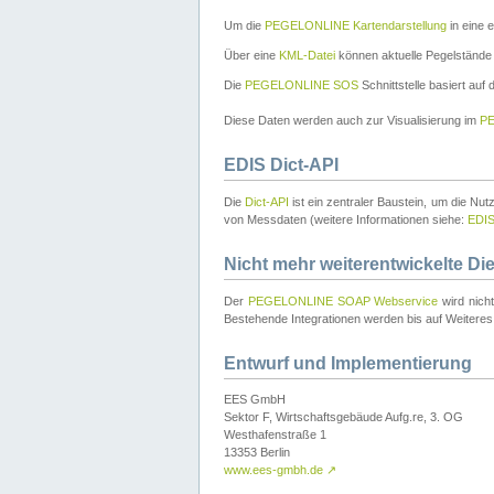
Um die
PEGELONLINE Kartendarstellung
in eine 
Über eine
KML-Datei
können aktuelle Pegelstände
Die
PEGELONLINE SOS
Schnittstelle basiert auf
Diese Daten werden auch zur Visualisierung im
PE
EDIS Dict-API
Die
Dict-API
ist ein zentraler Baustein, um die Nu
von Messdaten (weitere Informationen siehe:
EDI
Nicht mehr weiterentwickelte Di
Der
PEGELONLINE SOAP Webservice
wird nich
Bestehende Integrationen werden bis auf Weiteres 
Entwurf und Implementierung
EES GmbH
Sektor F, Wirtschaftsgebäude Aufg.re, 3. OG
Westhafenstraße 1
13353 Berlin
www.ees-gmbh.de
↗