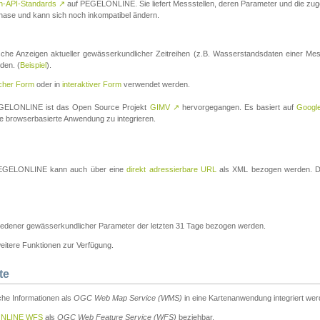
n-API-Standards
↗
auf PEGELONLINE. Sie liefert Messstellen, deren Parameter und die z
a-Phase und kann sich noch inkompatibel ändern.
che Anzeigen aktueller gewässerkundlicher Zeitreihen (z.B. Wasserstandsdaten einer Mes
den. (
Beispiel
).
scher Form
oder in
interaktiver Form
verwendet werden.
 PEGELONLINE ist das Open Source Projekt
GIMV
↗
hervorgegangen. Es basiert auf
Googl
eine browserbasierte Anwendung zu integrieren.
n PEGELONLINE kann auch über eine
direkt adressierbare URL
als XML bezogen werden. Die
edener gewässerkundlicher Parameter der letzten 31 Tage bezogen werden.
tere Funktionen zur Verfügung.
te
he Informationen als
OGC Web Map Service (WMS)
in eine Kartenanwendung integriert wer
NLINE WFS
als
OGC Web Feature Service (WFS)
beziehbar.