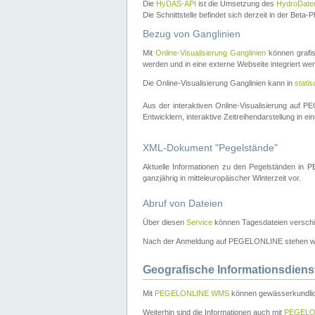
Die
HyDAS-API
ist die Umsetzung des
HydroDate
Die Schnittstelle befindet sich derzeit in der Bet
Bezug von Ganglinien
Mit
Online-Visualisierung Ganglinien
können grafis
werden und in eine externe Webseite integriert wer
Die Online-Visualisierung Ganglinien kann in
stati
Aus der interaktiven Online-Visualisierung auf
Entwicklern, interaktive Zeitreihendarstellung in 
XML-Dokument "Pegelstände"
Aktuelle Informationen zu den Pegelständen i
ganzjährig in mitteleuropäischer Winterzeit vor.
Abruf von Dateien
Über diesen
Service
können Tagesdateien verschi
Nach der Anmeldung auf PEGELONLINE stehen wei
Geografische Informationsdiens
Mit
PEGELONLINE WMS
können gewässerkundlic
Weiterhin sind die Informationen auch mit
PEGELO