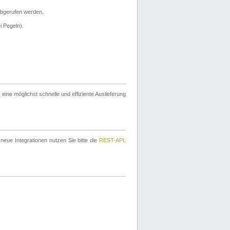
bgerufen werden.
i Pegeln).
ine möglichst schnelle und effiziente Auslieferung
eue Integrationen nutzen Sie bitte die
REST-API
.