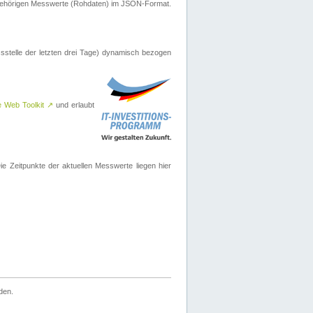
ugehörigen Messwerte (Rohdaten) im JSON-Format.
sstelle der letzten drei Tage) dynamisch bezogen
e Web Toolkit
↗
und erlaubt
 Zeitpunkte der aktuellen Messwerte liegen hier
den.