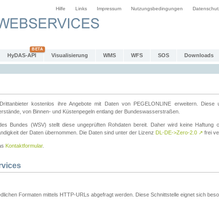
Hilfe
Links
Impressum
Nutzungsbedingungen
Datenschut
HyDAS-API
Visualisierung
WMS
WFS
SOS
Downloads
ttanbieter kostenlos ihre Angebote mit Daten von PEGELONLINE erweitern. Diese u
erstände, von Binnen- und Küstenpegeln entlang der Bundeswasserstraßen.
es Bundes (WSV) stellt diese ungeprüften Rohdaten bereit. Daher wird keine Haftung oder
ständigkeit der Daten übernommen. Die Daten sind unter der Lizenz
DL-DE->Zero-2.0
↗
frei ve
das
Kontaktformular
.
rvices
dlichen Formaten mittels HTTP-URLs abgefragt werden. Diese Schnittstelle eignet sich besond