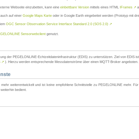
externe Webseite einzubetten, kann eine
einbettbare Version
mittels eines HTML
IFrames
↗
a
 auch auf einer
Google Maps Karte
oder in Google Earth eingebettet werden (Prototyp mit dre
 dem
OGC Sensor Observation Service Interface Standard 2.0 (SOS 2.0)
↗
GELONLINE Sensorwebclient
genutzt.
tzung der PEGELONLINE-Echtzeitdateninfrastruktur (EDIS) zu unterstützen. Ziel von EDIS ist e
S
↗
). Hierzu werden entsprechende Messdatenströme über einen MQTT-Broker angeboten.
enste
t mehr weiterentwickelt und ist keine empfohlene Schnittstelle zu PEGELONLINE mehr. Für n
weiterhin bedient.