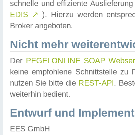
schnelle und effiziente Auslieferun
EDIS
↗
). Hierzu werden entspr
Broker angeboten.
Nicht mehr weiterentwi
Der
PEGELONLINE SOAP Webser
keine empfohlene Schnittstelle z
nutzen Sie bitte die
REST-API
. Bes
weiterhin bedient.
Entwurf und Implement
EES GmbH