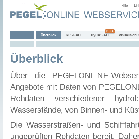
Hilfe
Lin
Überblick
REST-API
HyDAS-API
Visualisieru
Überblick
Über die PEGELONLINE-Webservic
Angebote mit Daten von PEGELONLI
Rohdaten verschiedener hydro
Wasserstände, von Binnen- und Küs
Die Wasserstraßen- und Schifffahr
ungeprüften Rohdaten bereit. Daher