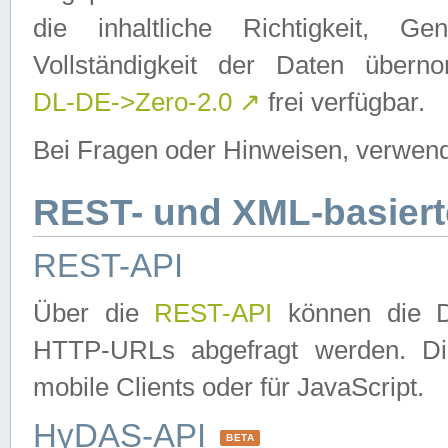
die inhaltliche Richtigkeit, Gen
Vollständigkeit der Daten über
DL-DE->Zero-2.0
↗
frei verfügbar.
Bei Fragen oder Hinweisen, verwend
REST- und XML-basiert
REST-API
Über die
REST-API
können die Da
HTTP-URLs abgefragt werden. Dies
mobile Clients oder für JavaScript.
HyDAS-API
BETA