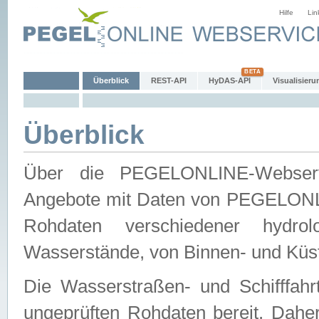
Hilfe
Lin
Überblick
REST-API
HyDAS-API
Visualisieru
Überblick
Über die PEGELONLINE-Webservic
Angebote mit Daten von PEGELONLI
Rohdaten verschiedener hydro
Wasserstände, von Binnen- und Küs
Die Wasserstraßen- und Schifffahr
ungeprüften Rohdaten bereit. Daher