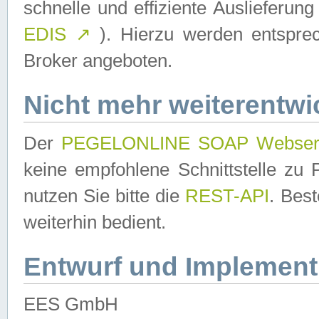
schnelle und effiziente Auslieferun
EDIS
↗
). Hierzu werden entspr
Broker angeboten.
Nicht mehr weiterentwi
Der
PEGELONLINE SOAP Webser
keine empfohlene Schnittstelle z
nutzen Sie bitte die
REST-API
. Bes
weiterhin bedient.
Entwurf und Implement
EES GmbH