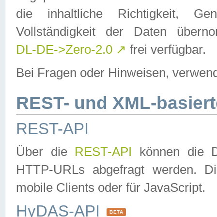
die inhaltliche Richtigkeit, Gen
Vollständigkeit der Daten über
DL-DE->Zero-2.0
↗
frei verfügbar.
Bei Fragen oder Hinweisen, verwend
REST- und XML-basiert
REST-API
Über die
REST-API
können die Da
HTTP-URLs abgefragt werden. Dies
mobile Clients oder für JavaScript.
HyDAS-API
BETA