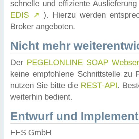
schnelle und effiziente Auslieferun
EDIS
↗
). Hierzu werden entspr
Broker angeboten.
Nicht mehr weiterentwi
Der
PEGELONLINE SOAP Webser
keine empfohlene Schnittstelle z
nutzen Sie bitte die
REST-API
. Bes
weiterhin bedient.
Entwurf und Implement
EES GmbH