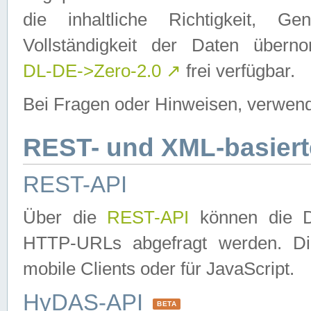
die inhaltliche Richtigkeit, Gen
Vollständigkeit der Daten über
DL-DE->Zero-2.0
↗
frei verfügbar.
Bei Fragen oder Hinweisen, verwend
REST- und XML-basiert
REST-API
Über die
REST-API
können die Da
HTTP-URLs abgefragt werden. Dies
mobile Clients oder für JavaScript.
HyDAS-API
BETA