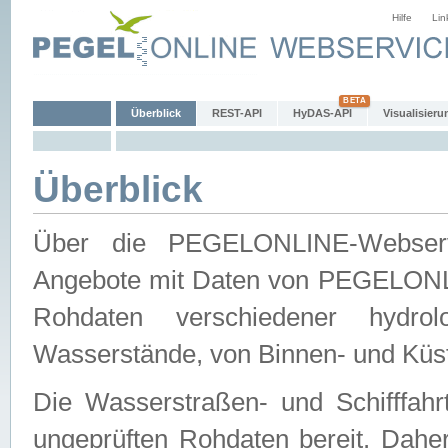
Hilfe
Lin
Überblick
REST-API
HyDAS-API
Visualisieru
Überblick
Über die PEGELONLINE-Webservic
Angebote mit Daten von PEGELONLI
Rohdaten verschiedener hydro
Wasserstände, von Binnen- und Küs
Die Wasserstraßen- und Schifffahr
ungeprüften Rohdaten bereit. Daher