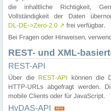
die inhaltliche Richtigkeit, Gen
Vollständigkeit der Daten über
DL-DE->Zero-2.0
↗
frei verfügbar.
Bei Fragen oder Hinweisen, verwend
REST- und XML-basiert
REST-API
Über die
REST-API
können die Da
HTTP-URLs abgefragt werden. Dies
mobile Clients oder für JavaScript.
HyDAS-API
BETA