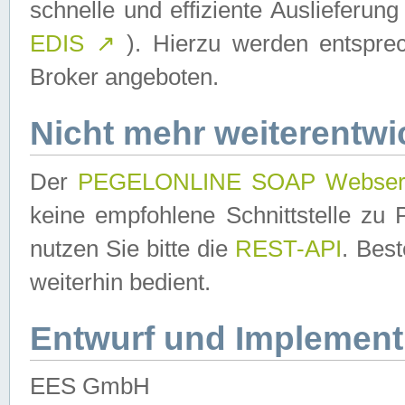
schnelle und effiziente Auslieferun
EDIS
↗
). Hierzu werden entspr
Broker angeboten.
Nicht mehr weiterentwi
Der
PEGELONLINE SOAP Webser
keine empfohlene Schnittstelle z
nutzen Sie bitte die
REST-API
. Bes
weiterhin bedient.
Entwurf und Implement
EES GmbH