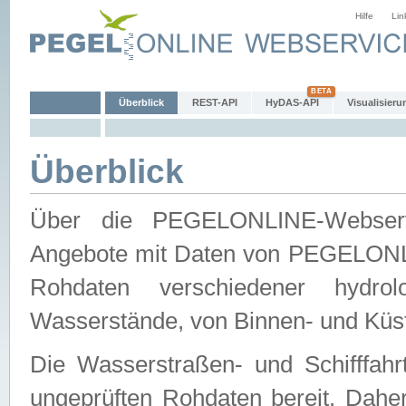
Hilfe
Lin
Überblick
REST-API
HyDAS-API
Visualisieru
Überblick
Über die PEGELONLINE-Webservic
Angebote mit Daten von PEGELONLI
Rohdaten verschiedener hydro
Wasserstände, von Binnen- und Küs
Die Wasserstraßen- und Schifffahr
ungeprüften Rohdaten bereit. Daher