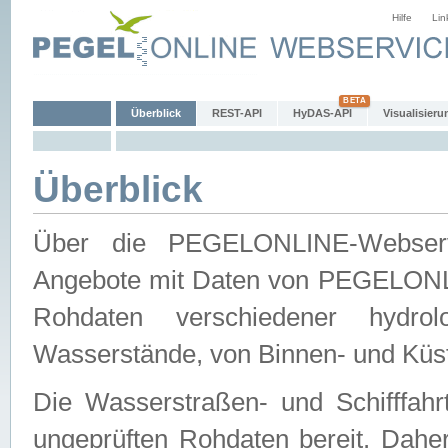
Hilfe
Lin
Überblick
REST-API
HyDAS-API
Visualisieru
Überblick
Über die PEGELONLINE-Webservic
Angebote mit Daten von PEGELONLI
Rohdaten verschiedener hydro
Wasserstände, von Binnen- und Küs
Die Wasserstraßen- und Schifffahr
ungeprüften Rohdaten bereit. Daher