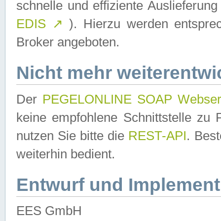
schnelle und effiziente Auslieferun
EDIS
↗
). Hierzu werden entspr
Broker angeboten.
Nicht mehr weiterentwi
Der
PEGELONLINE SOAP Webser
keine empfohlene Schnittstelle z
nutzen Sie bitte die
REST-API
. Bes
weiterhin bedient.
Entwurf und Implement
EES GmbH