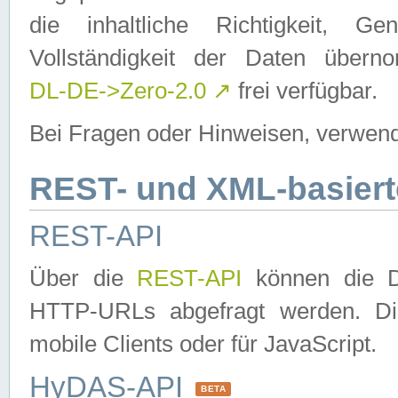
die inhaltliche Richtigkeit, Gen
Vollständigkeit der Daten über
DL-DE->Zero-2.0
↗
frei verfügbar.
Bei Fragen oder Hinweisen, verwend
REST- und XML-basiert
REST-API
Über die
REST-API
können die Da
HTTP-URLs abgefragt werden. Dies
mobile Clients oder für JavaScript.
HyDAS-API
BETA