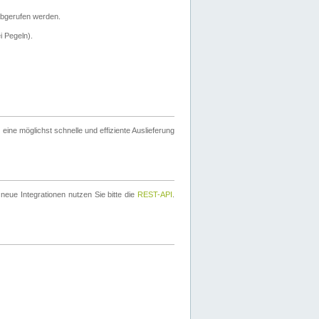
bgerufen werden.
i Pegeln).
ine möglichst schnelle und effiziente Auslieferung
eue Integrationen nutzen Sie bitte die
REST-API
.