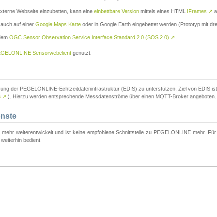
externe Webseite einzubetten, kann eine
einbettbare Version
mittels eines HTML
IFrames
↗
a
 auch auf einer
Google Maps Karte
oder in Google Earth eingebettet werden (Prototyp mit dre
 dem
OGC Sensor Observation Service Interface Standard 2.0 (SOS 2.0)
↗
GELONLINE Sensorwebclient
genutzt.
tzung der PEGELONLINE-Echtzeitdateninfrastruktur (EDIS) zu unterstützen. Ziel von EDIS ist e
S
↗
). Hierzu werden entsprechende Messdatenströme über einen MQTT-Broker angeboten.
enste
t mehr weiterentwickelt und ist keine empfohlene Schnittstelle zu PEGELONLINE mehr. Für n
weiterhin bedient.