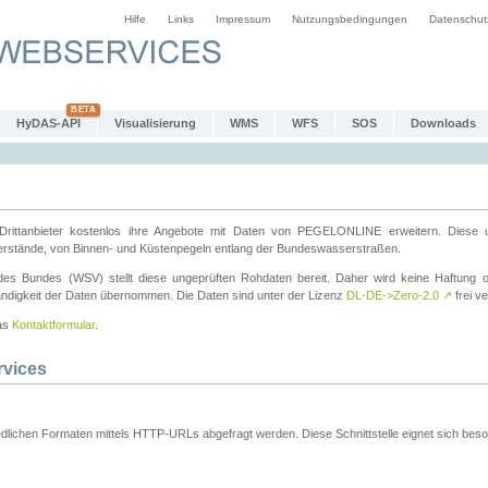
Hilfe
Links
Impressum
Nutzungsbedingungen
Datenschut
HyDAS-API
Visualisierung
WMS
WFS
SOS
Downloads
ttanbieter kostenlos ihre Angebote mit Daten von PEGELONLINE erweitern. Diese u
erstände, von Binnen- und Küstenpegeln entlang der Bundeswasserstraßen.
es Bundes (WSV) stellt diese ungeprüften Rohdaten bereit. Daher wird keine Haftung oder
ständigkeit der Daten übernommen. Die Daten sind unter der Lizenz
DL-DE->Zero-2.0
↗
frei ve
das
Kontaktformular
.
rvices
dlichen Formaten mittels HTTP-URLs abgefragt werden. Diese Schnittstelle eignet sich besond