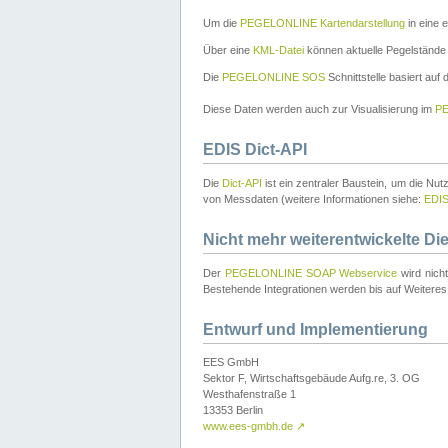
Um die
PEGELONLINE Kartendarstellung
in eine 
Über eine
KML-Datei
können aktuelle Pegelstände
Die
PEGELONLINE SOS
Schnittstelle basiert auf
Diese Daten werden auch zur Visualisierung im
PE
EDIS Dict-API
Die
Dict-API
ist ein zentraler Baustein, um die Nu
von Messdaten (weitere Informationen siehe:
EDI
Nicht mehr weiterentwickelte Di
Der
PEGELONLINE SOAP Webservice
wird nich
Bestehende Integrationen werden bis auf Weiteres 
Entwurf und Implementierung
EES GmbH
Sektor F, Wirtschaftsgebäude Aufg.re, 3. OG
Westhafenstraße 1
13353 Berlin
www.ees-gmbh.de
↗