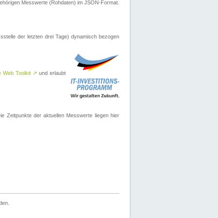
ugehörigen Messwerte (Rohdaten) im JSON-Format.
sstelle der letzten drei Tage) dynamisch bezogen
e Web Toolkit
↗
und erlaubt
 Zeitpunkte der aktuellen Messwerte liegen hier
den.