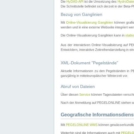
Die
HyDAS-API
ist die Umsetzung des
HydroDate
Die Schnittstelle befindet sich derzeit in der Bet
Bezug von Ganglinien
Mit
Online-Visualisierung Ganglinien
können grafis
werden und in eine externe Webseite integriert wer
Die Online-Visualisierung Ganglinien kann in
stati
Aus der interaktiven Online-Visualisierung auf
Entwicklern, interaktive Zeitreihendarstellung in 
XML-Dokument "Pegelstände"
Aktuelle Informationen zu den Pegelständen i
ganzjährig in mitteleuropäischer Winterzeit vor.
Abruf von Dateien
Über diesen
Service
können Tagesdateien verschi
Nach der Anmeldung auf PEGELONLINE stehen wei
Geografische Informationsdiens
Mit
PEGELONLINE WMS
können gewässerkundlic
Weiterhin sind die Informationen auch mit
PEGELO