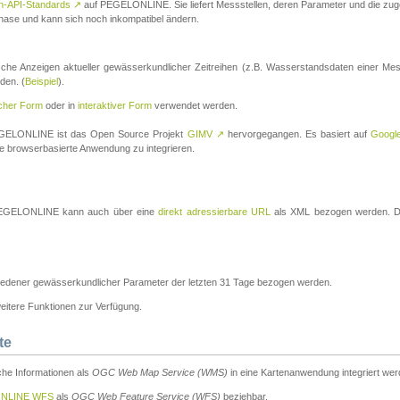
n-API-Standards
↗
auf PEGELONLINE. Sie liefert Messstellen, deren Parameter und die z
a-Phase und kann sich noch inkompatibel ändern.
che Anzeigen aktueller gewässerkundlicher Zeitreihen (z.B. Wasserstandsdaten einer Mes
den. (
Beispiel
).
scher Form
oder in
interaktiver Form
verwendet werden.
 PEGELONLINE ist das Open Source Projekt
GIMV
↗
hervorgegangen. Es basiert auf
Googl
eine browserbasierte Anwendung zu integrieren.
n PEGELONLINE kann auch über eine
direkt adressierbare URL
als XML bezogen werden. Die
edener gewässerkundlicher Parameter der letzten 31 Tage bezogen werden.
tere Funktionen zur Verfügung.
te
he Informationen als
OGC Web Map Service (WMS)
in eine Kartenanwendung integriert wer
NLINE WFS
als
OGC Web Feature Service (WFS)
beziehbar.