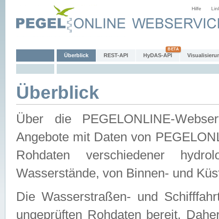
Hilfe
Lin
Überblick
REST-API
HyDAS-API
Visualisieru
Überblick
Über die PEGELONLINE-Webservic
Angebote mit Daten von PEGELONLI
Rohdaten verschiedener hydro
Wasserstände, von Binnen- und Küs
Die Wasserstraßen- und Schifffahr
ungeprüften Rohdaten bereit. Daher