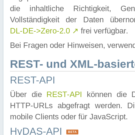
die inhaltliche Richtigkeit, Gen
Vollständigkeit der Daten über
DL-DE->Zero-2.0
↗
frei verfügbar.
Bei Fragen oder Hinweisen, verwend
REST- und XML-basiert
REST-API
Über die
REST-API
können die Da
HTTP-URLs abgefragt werden. Dies
mobile Clients oder für JavaScript.
HyDAS-API
BETA