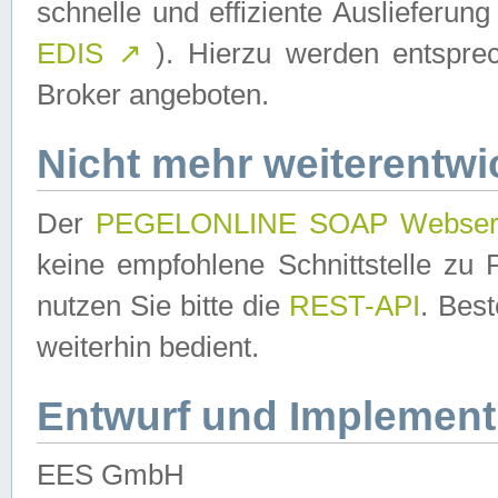
schnelle und effiziente Auslieferun
EDIS
↗
). Hierzu werden entspr
Broker angeboten.
Nicht mehr weiterentwi
Der
PEGELONLINE SOAP Webser
keine empfohlene Schnittstelle z
nutzen Sie bitte die
REST-API
. Bes
weiterhin bedient.
Entwurf und Implement
EES GmbH