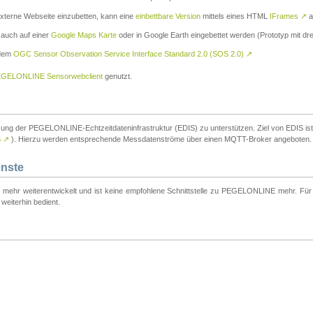
externe Webseite einzubetten, kann eine
einbettbare Version
mittels eines HTML
IFrames
↗
a
 auch auf einer
Google Maps Karte
oder in Google Earth eingebettet werden (Prototyp mit dre
 dem
OGC Sensor Observation Service Interface Standard 2.0 (SOS 2.0)
↗
GELONLINE Sensorwebclient
genutzt.
tzung der PEGELONLINE-Echtzeitdateninfrastruktur (EDIS) zu unterstützen. Ziel von EDIS ist e
S
↗
). Hierzu werden entsprechende Messdatenströme über einen MQTT-Broker angeboten.
enste
t mehr weiterentwickelt und ist keine empfohlene Schnittstelle zu PEGELONLINE mehr. Für n
weiterhin bedient.