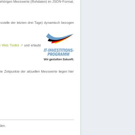
ugehörigen Messwerte (Rohdaten) im JSON-Format.
sstelle der letzten drei Tage) dynamisch bezogen
e Web Toolkit
↗
und erlaubt
 Zeitpunkte der aktuellen Messwerte liegen hier
den.