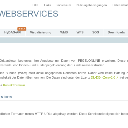
Hilfe
Links
Impressum
Nutzungsbedingungen
Datenschut
HyDAS-API
Visualisierung
WMS
WFS
SOS
Downloads
ttanbieter kostenlos ihre Angebote mit Daten von PEGELONLINE erweitern. Diese u
erstände, von Binnen- und Küstenpegeln entlang der Bundeswasserstraßen.
es Bundes (WSV) stellt diese ungeprüften Rohdaten bereit. Daher wird keine Haftung oder
ständigkeit der Daten übernommen. Die Daten sind unter der Lizenz
DL-DE->Zero-2.0
↗
frei ve
das
Kontaktformular
.
rvices
dlichen Formaten mittels HTTP-URLs abgefragt werden. Diese Schnittstelle eignet sich besond