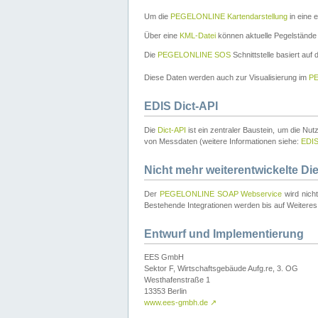
Um die
PEGELONLINE Kartendarstellung
in eine 
Über eine
KML-Datei
können aktuelle Pegelstände
Die
PEGELONLINE SOS
Schnittstelle basiert auf
Diese Daten werden auch zur Visualisierung im
PE
EDIS Dict-API
Die
Dict-API
ist ein zentraler Baustein, um die Nu
von Messdaten (weitere Informationen siehe:
EDI
Nicht mehr weiterentwickelte Di
Der
PEGELONLINE SOAP Webservice
wird nich
Bestehende Integrationen werden bis auf Weiteres 
Entwurf und Implementierung
EES GmbH
Sektor F, Wirtschaftsgebäude Aufg.re, 3. OG
Westhafenstraße 1
13353 Berlin
www.ees-gmbh.de
↗