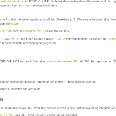
n-API-Standards
↗
auf PEGELONLINE. Sie liefert Messstellen, deren Parameter und die z
a-Phase und kann sich noch inkompatibel ändern.
che Anzeigen aktueller gewässerkundlicher Zeitreihen (z.B. Wasserstandsdaten einer Mes
den. (
Beispiel
).
scher Form
oder in
interaktiver Form
verwendet werden.
 PEGELONLINE ist das Open Source Projekt
GIMV
↗
hervorgegangen. Es basiert auf
Googl
eine browserbasierte Anwendung zu integrieren.
n PEGELONLINE kann auch über eine
direkt adressierbare URL
als XML bezogen werden. Die
edener gewässerkundlicher Parameter der letzten 31 Tage bezogen werden.
tere Funktionen zur Verfügung.
te
he Informationen als
OGC Web Map Service (WMS)
in eine Kartenanwendung integriert wer
NLINE WFS
als
OGC Web Feature Service (WFS)
beziehbar.