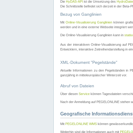
Die
HyDAS-API
ist die Umsetzung des
HydroDate
Die Schnittstelle befindet sich derzeit in der Bet
Bezug von Ganglinien
Mit
Online-Visualisierung Ganglinien
können grafis
werden und in eine externe Webseite integriert wer
Die Online-Visualisierung Ganglinien kann in
stati
Aus der interaktiven Online-Visualisierung auf
Entwicklern, interaktive Zeitreihendarstellung in 
XML-Dokument "Pegelstände"
Aktuelle Informationen zu den Pegelständen i
ganzjährig in mitteleuropäischer Winterzeit vor.
Abruf von Dateien
Über diesen
Service
können Tagesdateien verschi
Nach der Anmeldung auf PEGELONLINE stehen wei
Geografische Informationsdiens
Mit
PEGELONLINE WMS
können gewässerkundlic
Weiterhin sind die Informationen auch mit
PEGELO