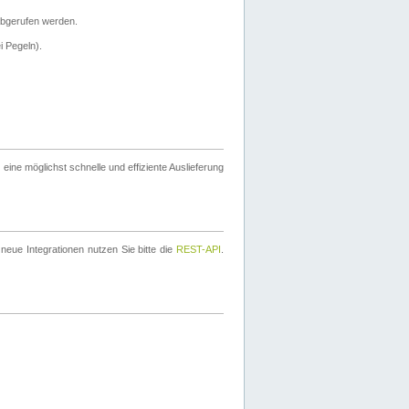
bgerufen werden.
i Pegeln).
ine möglichst schnelle und effiziente Auslieferung
eue Integrationen nutzen Sie bitte die
REST-API
.