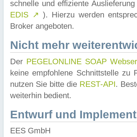
schnelle und effiziente Auslieferun
EDIS
↗
). Hierzu werden entspr
Broker angeboten.
Nicht mehr weiterentwi
Der
PEGELONLINE SOAP Webser
keine empfohlene Schnittstelle z
nutzen Sie bitte die
REST-API
. Bes
weiterhin bedient.
Entwurf und Implement
EES GmbH