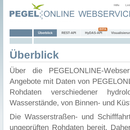
Hilfe
Lin
Überblick
REST-API
HyDAS-API
Visualisieru
Überblick
Über die PEGELONLINE-Webservic
Angebote mit Daten von PEGELONLI
Rohdaten verschiedener hydro
Wasserstände, von Binnen- und Küs
Die Wasserstraßen- und Schifffahr
ungeprüften Rohdaten bereit. Daher