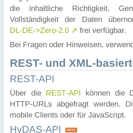
die inhaltliche Richtigkeit, Gen
Vollständigkeit der Daten über
DL-DE->Zero-2.0
↗
frei verfügbar.
Bei Fragen oder Hinweisen, verwend
REST- und XML-basiert
REST-API
Über die
REST-API
können die Da
HTTP-URLs abgefragt werden. Dies
mobile Clients oder für JavaScript.
HyDAS-API
BETA