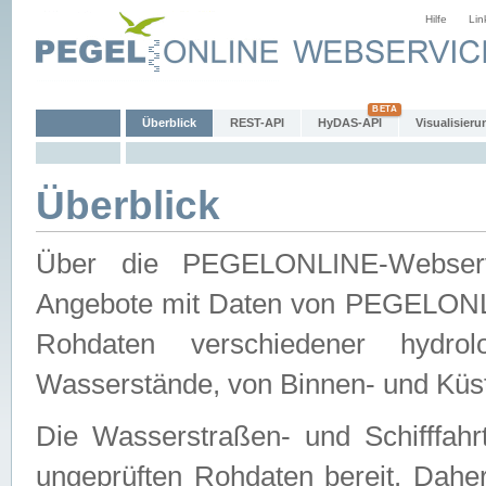
Hilfe
Lin
Überblick
REST-API
HyDAS-API
Visualisieru
Überblick
Über die PEGELONLINE-Webservic
Angebote mit Daten von PEGELONLI
Rohdaten verschiedener hydro
Wasserstände, von Binnen- und Küs
Die Wasserstraßen- und Schifffahr
ungeprüften Rohdaten bereit. Daher