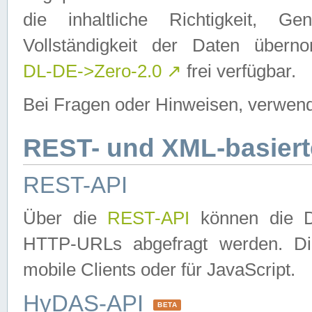
die inhaltliche Richtigkeit, Gen
Vollständigkeit der Daten über
DL-DE->Zero-2.0
↗
frei verfügbar.
Bei Fragen oder Hinweisen, verwend
REST- und XML-basiert
REST-API
Über die
REST-API
können die Da
HTTP-URLs abgefragt werden. Dies
mobile Clients oder für JavaScript.
HyDAS-API
BETA