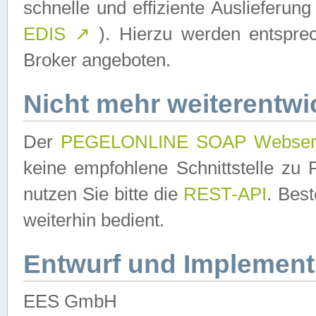
schnelle und effiziente Auslieferun
EDIS
↗
). Hierzu werden entspr
Broker angeboten.
Nicht mehr weiterentwi
Der
PEGELONLINE SOAP Webser
keine empfohlene Schnittstelle z
nutzen Sie bitte die
REST-API
. Bes
weiterhin bedient.
Entwurf und Implement
EES GmbH