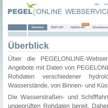
Hilfe
Lin
Überblick
REST-API
HyDAS-API
Visualisieru
Überblick
Über die PEGELONLINE-Webservic
Angebote mit Daten von PEGELONLI
Rohdaten verschiedener hydro
Wasserstände, von Binnen- und Küs
Die Wasserstraßen- und Schifffahr
ungeprüften Rohdaten bereit. Daher