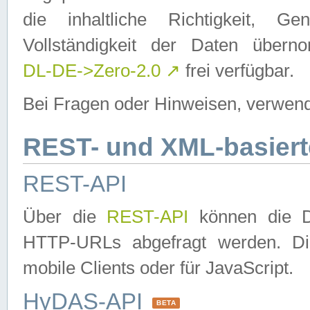
die inhaltliche Richtigkeit, Gen
Vollständigkeit der Daten über
DL-DE->Zero-2.0
↗
frei verfügbar.
Bei Fragen oder Hinweisen, verwend
REST- und XML-basiert
REST-API
Über die
REST-API
können die Da
HTTP-URLs abgefragt werden. Dies
mobile Clients oder für JavaScript.
HyDAS-API
BETA