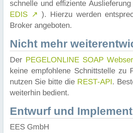
schnelle und effiziente Auslieferun
EDIS
↗
). Hierzu werden entspr
Broker angeboten.
Nicht mehr weiterentwi
Der
PEGELONLINE SOAP Webser
keine empfohlene Schnittstelle z
nutzen Sie bitte die
REST-API
. Bes
weiterhin bedient.
Entwurf und Implement
EES GmbH