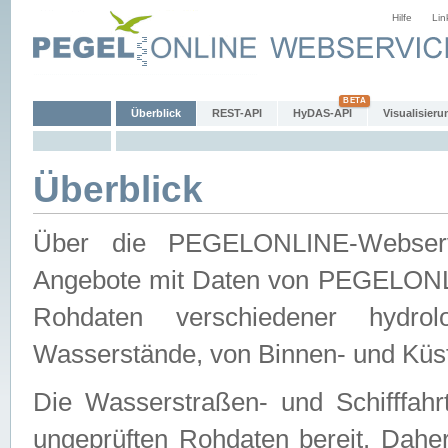
Hilfe
Lin
Überblick
REST-API
HyDAS-API
Visualisieru
Überblick
Über die PEGELONLINE-Webservic
Angebote mit Daten von PEGELONLI
Rohdaten verschiedener hydro
Wasserstände, von Binnen- und Küs
Die Wasserstraßen- und Schifffahr
ungeprüften Rohdaten bereit. Daher