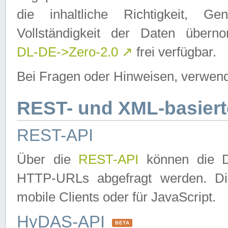
die inhaltliche Richtigkeit, Gen
Vollständigkeit der Daten über
DL-DE->Zero-2.0
↗
frei verfügbar.
Bei Fragen oder Hinweisen, verwend
REST- und XML-basiert
REST-API
Über die
REST-API
können die Da
HTTP-URLs abgefragt werden. Dies
mobile Clients oder für JavaScript.
HyDAS-API
BETA