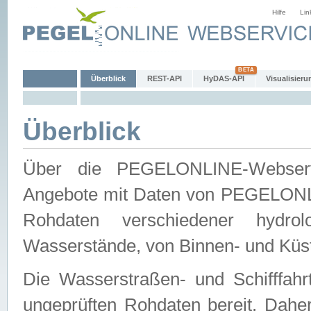
Hilfe
Lin
Überblick
REST-API
HyDAS-API
Visualisieru
Überblick
Über die PEGELONLINE-Webservic
Angebote mit Daten von PEGELONLI
Rohdaten verschiedener hydro
Wasserstände, von Binnen- und Küs
Die Wasserstraßen- und Schifffahr
ungeprüften Rohdaten bereit. Daher