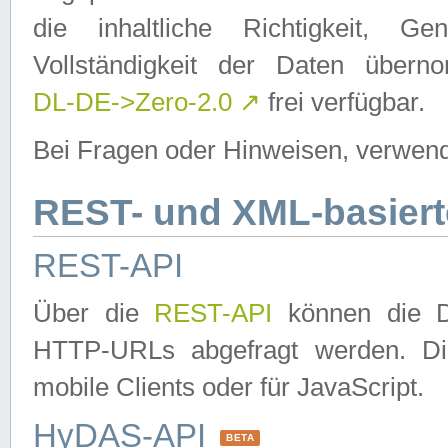
die inhaltliche Richtigkeit, Gen
Vollständigkeit der Daten über
DL-DE->Zero-2.0
↗
frei verfügbar.
Bei Fragen oder Hinweisen, verwend
REST- und XML-basiert
REST-API
Über die
REST-API
können die Da
HTTP-URLs abgefragt werden. Dies
mobile Clients oder für JavaScript.
HyDAS-API
BETA