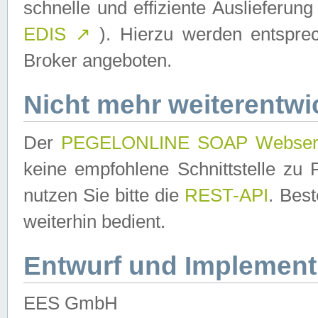
schnelle und effiziente Auslieferun
EDIS
↗
). Hierzu werden entspr
Broker angeboten.
Nicht mehr weiterentwi
Der
PEGELONLINE SOAP Webser
keine empfohlene Schnittstelle z
nutzen Sie bitte die
REST-API
. Bes
weiterhin bedient.
Entwurf und Implement
EES GmbH