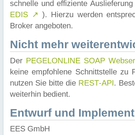
schnelle und effiziente Auslieferun
EDIS
↗
). Hierzu werden entspr
Broker angeboten.
Nicht mehr weiterentwi
Der
PEGELONLINE SOAP Webser
keine empfohlene Schnittstelle z
nutzen Sie bitte die
REST-API
. Bes
weiterhin bedient.
Entwurf und Implement
EES GmbH