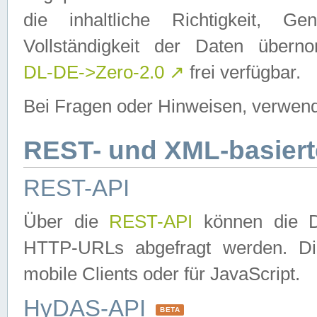
die inhaltliche Richtigkeit, Gen
Vollständigkeit der Daten über
DL-DE->Zero-2.0
↗
frei verfügbar.
Bei Fragen oder Hinweisen, verwend
REST- und XML-basiert
REST-API
Über die
REST-API
können die Da
HTTP-URLs abgefragt werden. Dies
mobile Clients oder für JavaScript.
HyDAS-API
BETA