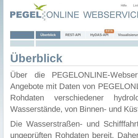
Hilfe
Lin
Überblick
REST-API
HyDAS-API
Visualisieru
Überblick
Über die PEGELONLINE-Webservic
Angebote mit Daten von PEGELONLI
Rohdaten verschiedener hydro
Wasserstände, von Binnen- und Küs
Die Wasserstraßen- und Schifffahr
ungeprüften Rohdaten bereit. Daher