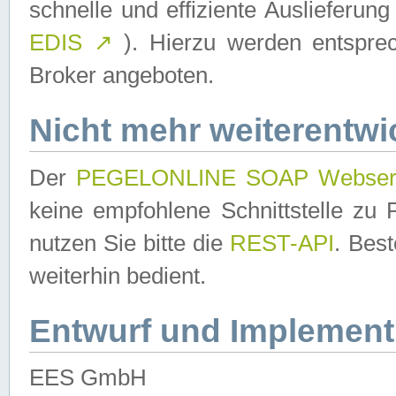
schnelle und effiziente Auslieferun
EDIS
↗
). Hierzu werden entspr
Broker angeboten.
Nicht mehr weiterentwi
Der
PEGELONLINE SOAP Webser
keine empfohlene Schnittstelle z
nutzen Sie bitte die
REST-API
. Bes
weiterhin bedient.
Entwurf und Implement
EES GmbH