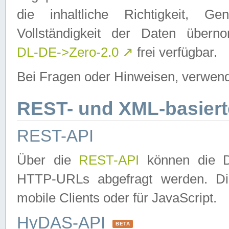
die inhaltliche Richtigkeit, Gen
Vollständigkeit der Daten über
DL-DE->Zero-2.0
↗
frei verfügbar.
Bei Fragen oder Hinweisen, verwend
REST- und XML-basiert
REST-API
Über die
REST-API
können die Da
HTTP-URLs abgefragt werden. Dies
mobile Clients oder für JavaScript.
HyDAS-API
BETA