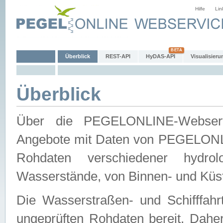
Hilfe
Lin
Überblick
REST-API
HyDAS-API
Visualisieru
Überblick
Über die PEGELONLINE-Webservic
Angebote mit Daten von PEGELONLI
Rohdaten verschiedener hydro
Wasserstände, von Binnen- und Küs
Die Wasserstraßen- und Schifffahr
ungeprüften Rohdaten bereit. Daher