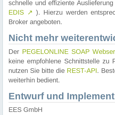
schnelle und effiziente Auslieferun
EDIS
↗
). Hierzu werden entspr
Broker angeboten.
Nicht mehr weiterentwi
Der
PEGELONLINE SOAP Webser
keine empfohlene Schnittstelle z
nutzen Sie bitte die
REST-API
. Bes
weiterhin bedient.
Entwurf und Implement
EES GmbH