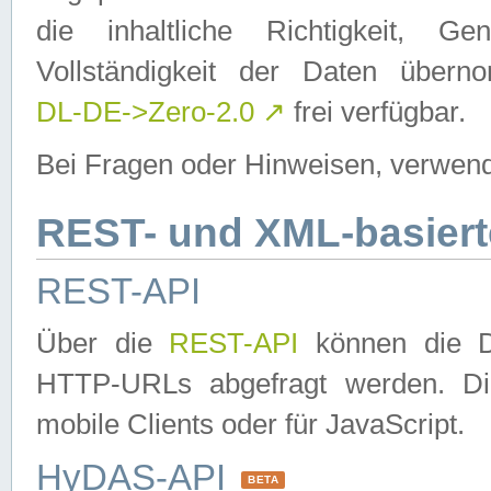
die inhaltliche Richtigkeit, Gen
Vollständigkeit der Daten über
DL-DE->Zero-2.0
↗
frei verfügbar.
Bei Fragen oder Hinweisen, verwend
REST- und XML-basiert
REST-API
Über die
REST-API
können die Da
HTTP-URLs abgefragt werden. Dies
mobile Clients oder für JavaScript.
HyDAS-API
BETA