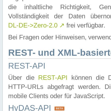
die inhaltliche Richtigkeit, Gen
Vollständigkeit der Daten über
DL-DE->Zero-2.0
↗
frei verfügbar.
Bei Fragen oder Hinweisen, verwend
REST- und XML-basiert
REST-API
Über die
REST-API
können die Da
HTTP-URLs abgefragt werden. Dies
mobile Clients oder für JavaScript.
HyDAS-API
BETA