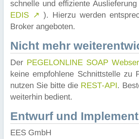
schnelle und effiziente Auslieferun
EDIS
↗
). Hierzu werden entspr
Broker angeboten.
Nicht mehr weiterentwi
Der
PEGELONLINE SOAP Webser
keine empfohlene Schnittstelle z
nutzen Sie bitte die
REST-API
. Bes
weiterhin bedient.
Entwurf und Implement
EES GmbH