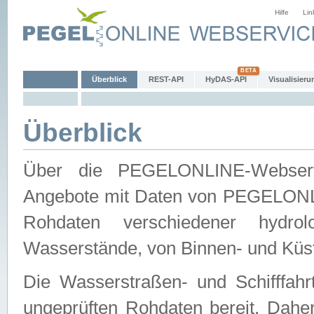
Hilfe
Lin
Überblick
REST-API
HyDAS-API
Visualisieru
Überblick
Über die PEGELONLINE-Webservic
Angebote mit Daten von PEGELONLI
Rohdaten verschiedener hydro
Wasserstände, von Binnen- und Küs
Die Wasserstraßen- und Schifffahr
ungeprüften Rohdaten bereit. Daher