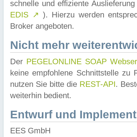
schnelle und effiziente Auslieferun
EDIS
↗
). Hierzu werden entspr
Broker angeboten.
Nicht mehr weiterentwi
Der
PEGELONLINE SOAP Webser
keine empfohlene Schnittstelle z
nutzen Sie bitte die
REST-API
. Bes
weiterhin bedient.
Entwurf und Implement
EES GmbH