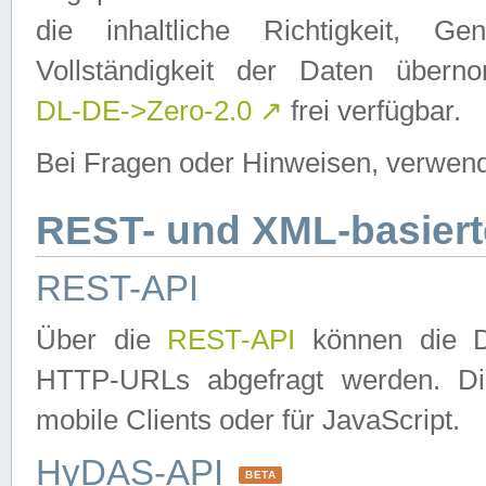
die inhaltliche Richtigkeit, Gen
Vollständigkeit der Daten über
DL-DE->Zero-2.0
↗
frei verfügbar.
Bei Fragen oder Hinweisen, verwend
REST- und XML-basiert
REST-API
Über die
REST-API
können die Da
HTTP-URLs abgefragt werden. Dies
mobile Clients oder für JavaScript.
HyDAS-API
BETA