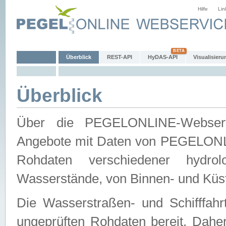
Hilfe
Lin
Überblick
REST-API
HyDAS-API
Visualisieru
Überblick
Über die PEGELONLINE-Webservic
Angebote mit Daten von PEGELONLI
Rohdaten verschiedener hydro
Wasserstände, von Binnen- und Küs
Die Wasserstraßen- und Schifffahr
ungeprüften Rohdaten bereit. Daher