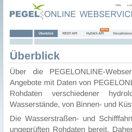
Hilfe
Lin
Überblick
REST-API
HyDAS-API
Visualisieru
Überblick
Über die PEGELONLINE-Webservic
Angebote mit Daten von PEGELONLI
Rohdaten verschiedener hydro
Wasserstände, von Binnen- und Küs
Die Wasserstraßen- und Schifffahr
ungeprüften Rohdaten bereit. Daher