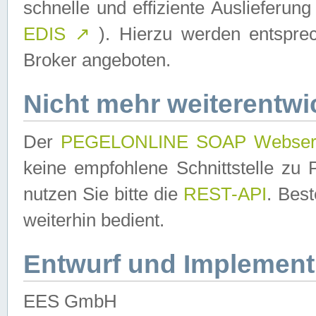
schnelle und effiziente Auslieferun
EDIS
↗
). Hierzu werden entspr
Broker angeboten.
Nicht mehr weiterentwi
Der
PEGELONLINE SOAP Webser
keine empfohlene Schnittstelle z
nutzen Sie bitte die
REST-API
. Bes
weiterhin bedient.
Entwurf und Implement
EES GmbH