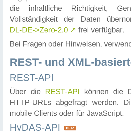
die inhaltliche Richtigkeit, Gen
Vollständigkeit der Daten über
DL-DE->Zero-2.0
↗
frei verfügbar.
Bei Fragen oder Hinweisen, verwend
REST- und XML-basiert
REST-API
Über die
REST-API
können die Da
HTTP-URLs abgefragt werden. Dies
mobile Clients oder für JavaScript.
HyDAS-API
BETA