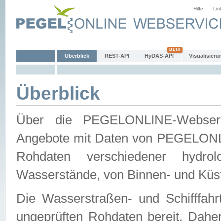
Hilfe
Lin
Überblick
REST-API
HyDAS-API
Visualisieru
Überblick
Über die PEGELONLINE-Webservic
Angebote mit Daten von PEGELONLI
Rohdaten verschiedener hydro
Wasserstände, von Binnen- und Küs
Die Wasserstraßen- und Schifffahr
ungeprüften Rohdaten bereit. Daher