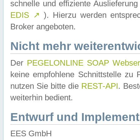
schnelle und effiziente Auslieferun
EDIS
↗
). Hierzu werden entspr
Broker angeboten.
Nicht mehr weiterentwi
Der
PEGELONLINE SOAP Webser
keine empfohlene Schnittstelle z
nutzen Sie bitte die
REST-API
. Bes
weiterhin bedient.
Entwurf und Implement
EES GmbH