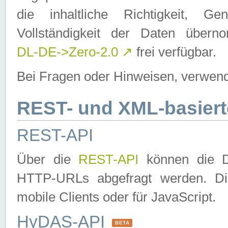
die inhaltliche Richtigkeit, Gen
Vollständigkeit der Daten über
DL-DE->Zero-2.0
↗
frei verfügbar.
Bei Fragen oder Hinweisen, verwend
REST- und XML-basiert
REST-API
Über die
REST-API
können die Da
HTTP-URLs abgefragt werden. Dies
mobile Clients oder für JavaScript.
HyDAS-API
BETA