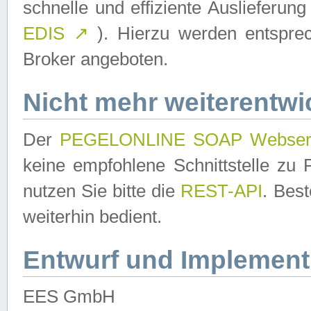
schnelle und effiziente Auslieferun
EDIS
↗
). Hierzu werden entspr
Broker angeboten.
Nicht mehr weiterentwi
Der
PEGELONLINE SOAP Webser
keine empfohlene Schnittstelle z
nutzen Sie bitte die
REST-API
. Bes
weiterhin bedient.
Entwurf und Implement
EES GmbH