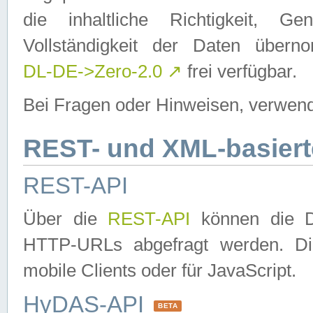
die inhaltliche Richtigkeit, Gen
Vollständigkeit der Daten über
DL-DE->Zero-2.0
↗
frei verfügbar.
Bei Fragen oder Hinweisen, verwend
REST- und XML-basiert
REST-API
Über die
REST-API
können die Da
HTTP-URLs abgefragt werden. Dies
mobile Clients oder für JavaScript.
HyDAS-API
BETA