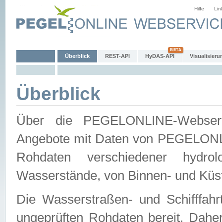
Hilfe
Lin
Überblick
REST-API
HyDAS-API
Visualisieru
Überblick
Über die PEGELONLINE-Webservic
Angebote mit Daten von PEGELONLI
Rohdaten verschiedener hydro
Wasserstände, von Binnen- und Küs
Die Wasserstraßen- und Schifffahr
ungeprüften Rohdaten bereit. Daher